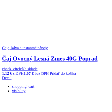
Čaje, káva a instantné nápoje
Čaj Ovocný Lesná Zmes 40G Poprad
check_circle
Na sklade
1,12
€
s DPH
Pridať do košíka
1,07
€
bez DPH
Detail
shopping_cart
visibility