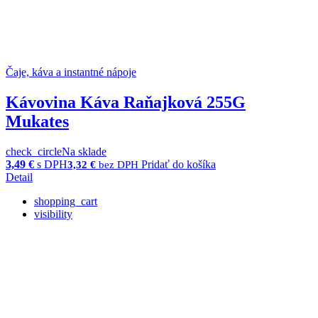
Čaje, káva a instantné nápoje
Kávovina Káva Raňajková 255G
Mukates
check_circle
Na sklade
3,49
€
s DPH
Pridať do košíka
3,32
€
bez DPH
Detail
shopping_cart
visibility