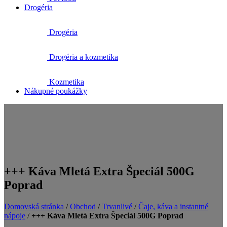
Drogéria
Drogéria
Drogéria a kozmetika
Kozmetika
Nákupné poukážky
+++ Káva Mletá Extra Špeciál 500G
Poprad
Domovská stránka
/
Obchod
/
Trvanlivé
/
Čaje, káva a instantné
nápoje
/
+++ Káva Mletá Extra Špeciál 500G Poprad