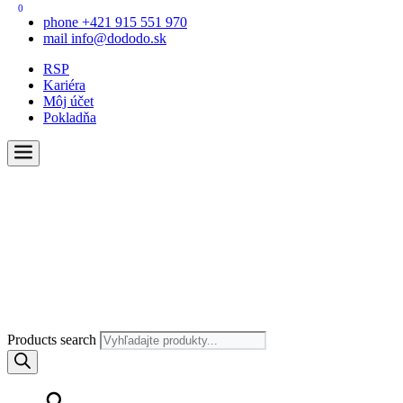
0
phone
+421 915 551 970
mail
info@dododo.sk
RSP
Kariéra
Môj účet
Pokladňa
Products search