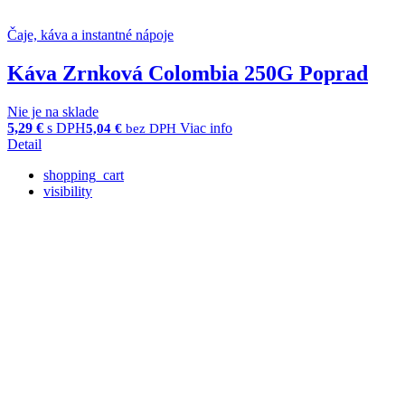
Čaje, káva a instantné nápoje
Káva Zrnková Colombia 250G Poprad
Nie je na sklade
5,29
€
s DPH
Viac info
5,04
€
bez DPH
Detail
shopping_cart
visibility