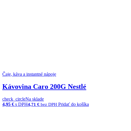
Čaje, káva a instantné nápoje
Kávovina Caro 200G Nestlé
check_circle
Na sklade
4,95
€
s DPH
Pridať do košíka
4,71
€
bez DPH