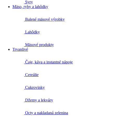
Syry
Mäso, ryby a lahôdky
Balené mäsové výrobky
Lahôdky
Mäsové produkty
Trvanlivé
Čaje, káva a instantné nápoje
Cereálie
Cukrovinky
Džemy a lekváry
Octy a nakladaná zelenina