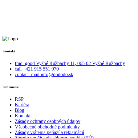
Kontakt
fmd_good
Vyšné Ružbachy 11, 065 02 Vyšné Ružbachy
call
+421 915 551 970
contact_mail
info@dododo.sk
Informácie
RSP
Kariéra
Blog
Kontakt
Zásady ochrany osobných údajov
Všeobecné obchodné podmienky
Zásady vrátenia peňazí a reklamácií
Zásady používania súborov cookie (EÚ)