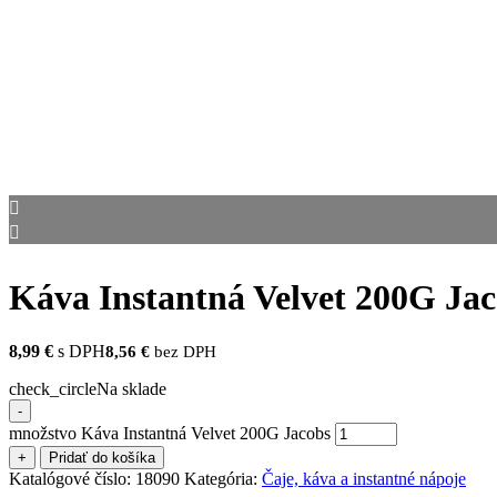
Káva Instantná Velvet 200G Ja
8,99
€
s DPH
8,56
€
bez DPH
check_circle
Na sklade
-
množstvo Káva Instantná Velvet 200G Jacobs
+
Pridať do košíka
Katalógové číslo:
18090
Kategória:
Čaje, káva a instantné nápoje