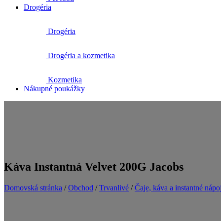
Drogéria
Drogéria
Drogéria a kozmetika
Kozmetika
Nákupné poukážky
Káva Instantná Velvet 200G Jacobs
Domovská stránka
/
Obchod
/
Trvanlivé
/
Čaje, káva a instantné nápo