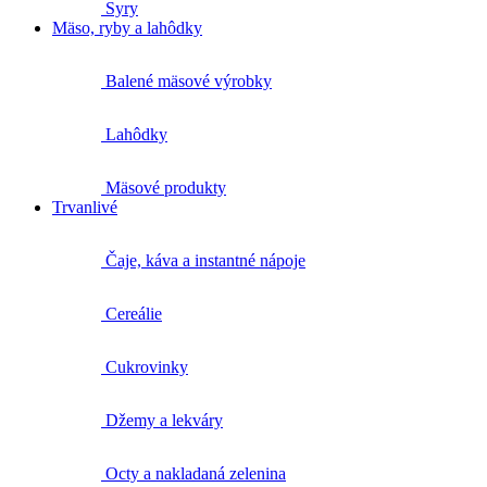
Syry
Mäso, ryby a lahôdky
Balené mäsové výrobky
Lahôdky
Mäsové produkty
Trvanlivé
Čaje, káva a instantné nápoje
Cereálie
Cukrovinky
Džemy a lekváry
Octy a nakladaná zelenina