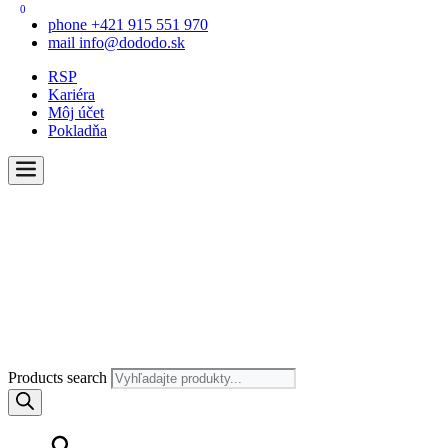
0
phone
+421 915 551 970
mail
info@dododo.sk
RSP
Kariéra
Môj účet
Pokladňa
Products search