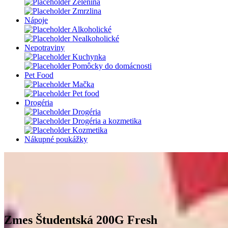
Zelenina
Zmrzlina
Nápoje
Alkoholické
Nealkoholické
Nepotraviny
Kuchynka
Pomôcky do domácnosti
Pet Food
Mačka
Pet food
Drogéria
Drogéria
Drogéria a kozmetika
Kozmetika
Nákupné poukážky
Zmes Študentská 200G Fresh