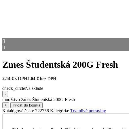
Zmes Študentská 200G Fresh
2,14
€
s DPH
2,04
€
bez DPH
check_circle
Na sklade
-
množstvo Zmes Študentská 200G Fresh
+
Pridať do košíka
Katalógové číslo:
222758
Kategória:
Trvanlivé potraviny