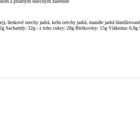
eplom a priamym slnečným žiarením
ej), lieskové orechy jadrá, kešu orechy jadrá, mandle jadrá blanšírova
2g Sacharidy: 32g - z toho cukry: 28g Bielkoviny: 15g Vláknina: 6,9g 