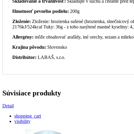
Skladovanie a trvanlivosť:
Skladujte v suchu a chráňte pred t
Hmotnosť pevného podielu:
200g
Zloženie:
Zloženie: hrozienka sušené (hrozienka, slnečnicový ol
2176kJ/524kcal Tuky: 36g - z toho nasýtené mastné kyseliny: 4,
Allergény:
môže obsahovať arašídy, iné orechy, sezam a mlieko
Krajina pôvodu:
Slovensko
Distribútor:
LABAŠ, s.r.o.
Súvisiace produkty
Detail
shopping_cart
visibility