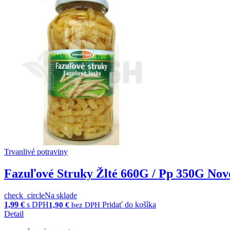
Trvanlivé potraviny
Fazuľové Struky Žlté 660G / Pp 350G Nov
check_circle
Na sklade
1,99
€
s DPH
Pridať do košíka
1,90
€
bez DPH
Detail