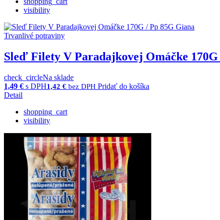
shopping_cart
visibility
Trvanlivé potraviny
Sleď Filety V Paradajkovej Omáčke 170G
check_circle
Na sklade
1,49
€
s DPH
Pridať do košíka
1,42
€
bez DPH
Detail
shopping_cart
visibility