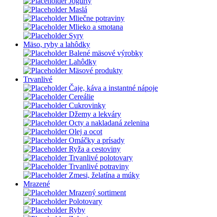
Jogurty
Maslá
Mliečne potraviny
Mlieko a smotana
Syry
Mäso, ryby a lahôdky
Balené mäsové výrobky
Lahôdky
Mäsové produkty
Trvanlivé
Čaje, káva a instantné nápoje
Cereálie
Cukrovinky
Džemy a lekváry
Octy a nakladaná zelenina
Olej a ocot
Omáčky a prísady
Ryža a cestoviny
Trvanlivé polotovary
Trvanlivé potraviny
Zmesi, želatína a múky
Mrazené
Mrazený sortiment
Polotovary
Ryby