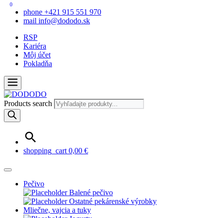
0
phone
+421 915 551 970
mail
info@dododo.sk
RSP
Kariéra
Môj účet
Pokladňa
Products search
shopping_cart
0,00
€
Pečivo
Balené pečivo
Ostatné pekárenské výrobky
Mliečne, vajcia a tuky