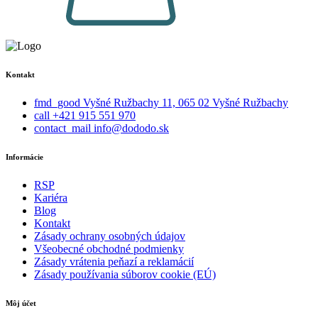
Kontakt
fmd_good
Vyšné Ružbachy 11, 065 02 Vyšné Ružbachy
call
+421 915 551 970
contact_mail
info@dododo.sk
Informácie
RSP
Kariéra
Blog
Kontakt
Zásady ochrany osobných údajov
Všeobecné obchodné podmienky
Zásady vrátenia peňazí a reklamácií
Zásady používania súborov cookie (EÚ)
Môj účet