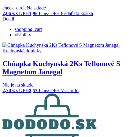
check_circle
Na sklade
2,06
€
s DPH
Pridať do košíka
1,96
€
bez DPH
Detail
shopping_cart
visibility
Kuchynské doplnky
Chňapka Kuchynská 2Ks Teflonové S
Magnetom Janegal
Nie je na sklade
2,70
€
s DPH
Viac info
2,57
€
bez DPH