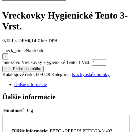
Vreckovky Hygienické Tento 3-
Vrst.
0,15
€
s DPH
0,14
€
bez DPH
check_circle
Na sklade
-
množstvo Vreckovky Hygienické Tento 3-Vrst.
+
Pridať do košíka
Katalógové číslo:
609748
Kategória:
Kuchynské doplnky
Ďalšie informácie
Ďalšie informácie
Hmotnosť
10 g
Bližšie informácie:
PEFC - PEFC™ PEFC/23-31-03.