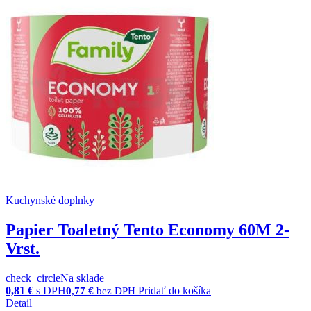
Kuchynské doplnky
Papier Toaletný Tento Economy 60M 2-
Vrst.
check_circle
Na sklade
0,81
€
s DPH
Pridať do košíka
0,77
€
bez DPH
Detail