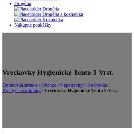
Drogéria
Drogéria
Drogéria a kozmetika
Kozmetika
Nákupné poukážky
Vreckovky Hygienické Tento 3-Vrst.
Domovská stránka
/
Obchod
/
Nepotraviny
/
Kuchynka
/
Kuchynské doplnky
/
Vreckovky Hygienické Tento 3-Vrst.