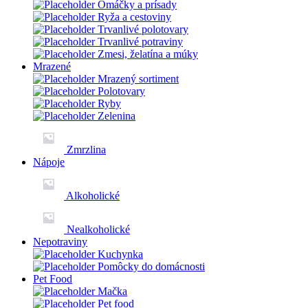
Omáčky a prísady
Ryža a cestoviny
Trvanlivé polotovary
Trvanlivé potraviny
Zmesi, želatína a múky
Mrazené
Mrazený sortiment
Polotovary
Ryby
Zelenina
Zmrzlina
Nápoje
Alkoholické
Nealkoholické
Nepotraviny
Kuchynka
Pomôcky do domácnosti
Pet Food
Mačka
Pet food