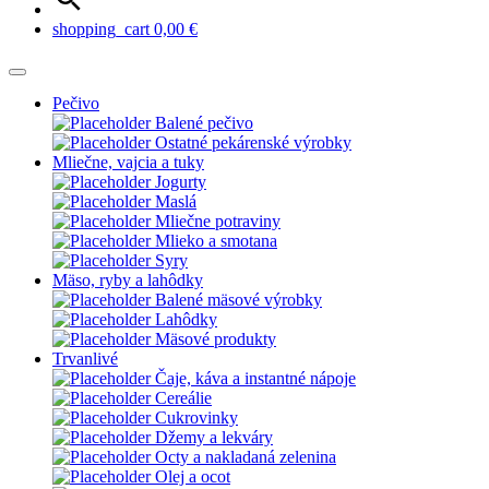
shopping_cart
0,00
€
Pečivo
Balené pečivo
Ostatné pekárenské výrobky
Mliečne, vajcia a tuky
Jogurty
Maslá
Mliečne potraviny
Mlieko a smotana
Syry
Mäso, ryby a lahôdky
Balené mäsové výrobky
Lahôdky
Mäsové produkty
Trvanlivé
Čaje, káva a instantné nápoje
Cereálie
Cukrovinky
Džemy a lekváry
Octy a nakladaná zelenina
Olej a ocot