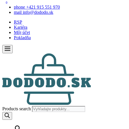
0
phone
+421 915 551 970
mail
info@dododo.sk
RSP
Kariéra
Môj účet
Pokladňa
Products search