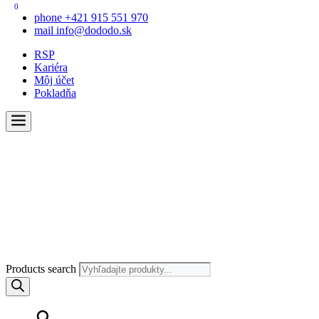
0
phone
+421 915 551 970
mail
info@dododo.sk
RSP
Kariéra
Môj účet
Pokladňa
Products search