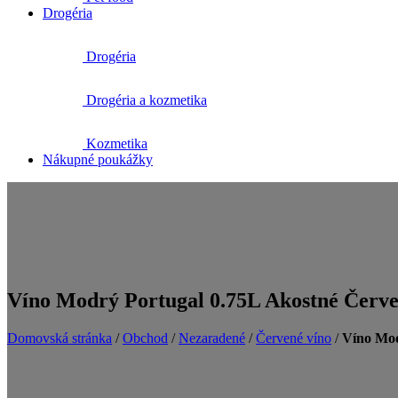
Drogéria
Drogéria
Drogéria a kozmetika
Kozmetika
Nákupné poukážky
Víno Modrý Portugal 0.75L Akostné Červen
Domovská stránka
/
Obchod
/
Nezaradené
/
Červené víno
/
Víno Mod