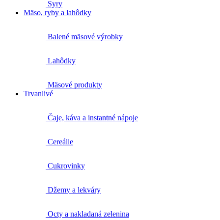
Syry
Mäso, ryby a lahôdky
Balené mäsové výrobky
Lahôdky
Mäsové produkty
Trvanlivé
Čaje, káva a instantné nápoje
Cereálie
Cukrovinky
Džemy a lekváry
Octy a nakladaná zelenina