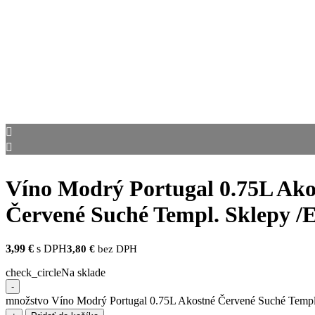
Víno Modrý Portugal 0.75L Ako
Červené Suché Templ. Sklepy /El
3,99
€
s DPH
3,80
€
bez DPH
check_circle
Na sklade
-
množstvo Víno Modrý Portugal 0.75L Akostné Červené Suché Templ. 