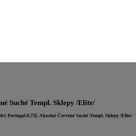
é Suché Templ. Sklepy /Elite/
rý Portugal 0.75L Akostné Červené Suché Templ. Sklepy /Elite/