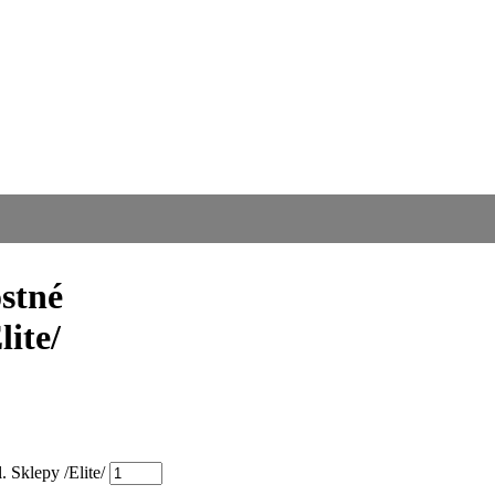
stné
ite/
Sklepy /Elite/