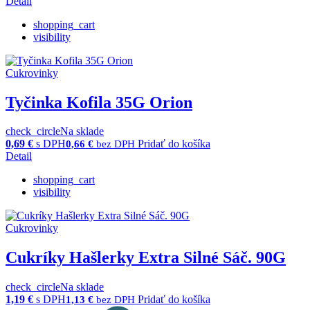
Detail
shopping_cart
visibility
Cukrovinky
Tyčinka Kofila 35G Orion
check_circle
Na sklade
0,69
€
s DPH
Pridať do košíka
0,66
€
bez DPH
Detail
shopping_cart
visibility
Cukrovinky
Cukríky Hašlerky Extra Silné Sáč. 90G
check_circle
Na sklade
1,19
€
s DPH
Pridať do košíka
1,13
€
bez DPH