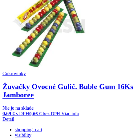
Cukrovinky
Žuvačky Ovocné Gulič. Buble Gum 16Ks
Jamboree
Nie je na sklade
0,69
€
s DPH
Viac info
0,66
€
bez DPH
Detail
shopping_cart
visibility