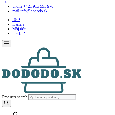
0
phone
+421 915 551 970
mail
info@dododo.sk
RSP
Kariéra
Môj účet
Pokladňa
Products search