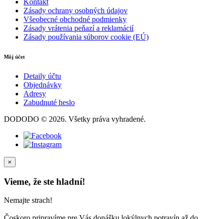
Kontakt
Zásady ochrany osobných údajov
Všeobecné obchodné podmienky
Zásady vrátenia peňazí a reklamácií
Zásady používania súborov cookie (EÚ)
Môj účet
Detaily účtu
Objednávky
Adresy
Zabudnuté heslo
DODODO © 2026. Všetky práva vyhradené.
×
Vieme, že ste hladní!
Nemajte strach!
Čoskoro pripravíme pre Vás donášku lokýlnych potravín až do