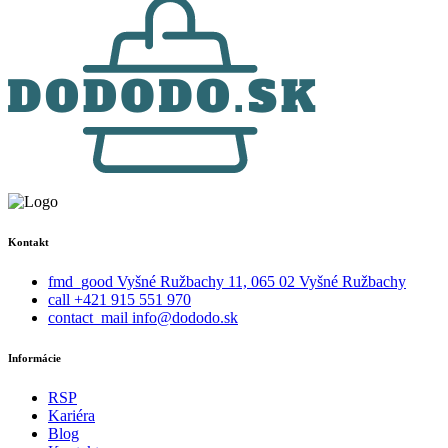
Kontakt
fmd_good
Vyšné Ružbachy 11, 065 02 Vyšné Ružbachy
call
+421 915 551 970
contact_mail
info@dododo.sk
Informácie
RSP
Kariéra
Blog