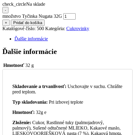
check_circle
Na sklade
-
množstvo Tyčinka Nugata 32G
+
Pridať do košíka
Katalógové číslo:
500
Kategória:
Cukrovinky
Ďalšie informácie
Ďalšie informácie
Hmotnosť
32 g
Skladovanie a trvanlivosť:
Uschovajte v suchu. Chráňte
pred teplom.
Typ skladovania:
Pri izbovej teplote
Hmotnosť:
32g e
Zloženie:
Cukor, Rastlinné tuky (palmojadrový,
palmový), Sušené odtučnené MLIEKO, Kakaové maslo,
LIESKOVOORIEŠKOVÁ pasta (7 %), Kakaová hmota,