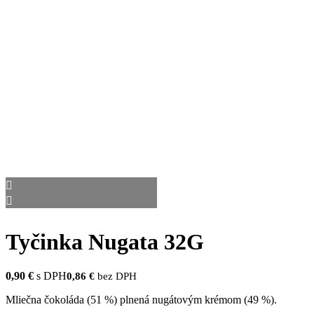
Tyčinka Nugata 32G
0,90
€
s DPH
0,86
€
bez DPH
Mliečna čokoláda (51 %) plnená nugátovým krémom (49 %).