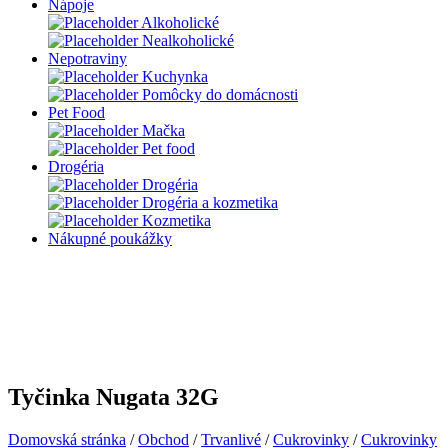
Nápoje
Alkoholické
Nealkoholické
Nepotraviny
Kuchynka
Pomôcky do domácnosti
Pet Food
Mačka
Pet food
Drogéria
Drogéria
Drogéria a kozmetika
Kozmetika
Nákupné poukážky
Tyčinka Nugata 32G
Domovská stránka
/
Obchod
/
Trvanlivé
/
Cukrovinky
/
Cukrovinky