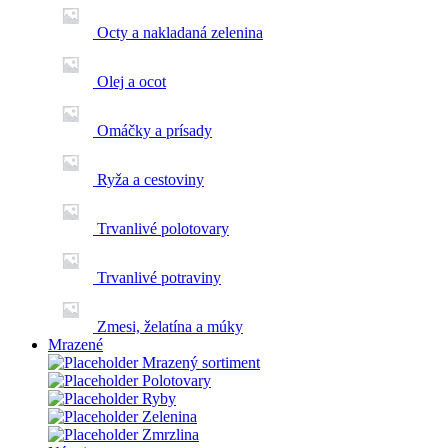
Octy a nakladaná zelenina
Olej a ocot
Omáčky a prísady
Ryža a cestoviny
Trvanlivé polotovary
Trvanlivé potraviny
Zmesi, želatína a múky
Mrazené
Mrazený sortiment
Polotovary
Ryby
Zelenina
Zmrzlina