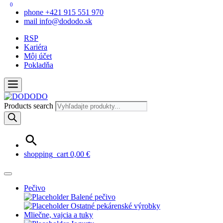
0
phone
+421 915 551 970
mail
info@dododo.sk
RSP
Kariéra
Môj účet
Pokladňa
Products search
shopping_cart
0,00
€
Pečivo
Balené pečivo
Ostatné pekárenské výrobky
Mliečne, vajcia a tuky