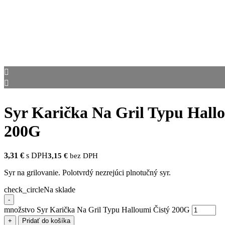
Syr Karička Na Gril Typu Hall
200G
3,31
€
s DPH
3,15
€
bez DPH
Syr na grilovanie. Polotvrdý nezrejúci plnotučný syr.
check_circle
Na sklade
-
množstvo Syr Karička Na Gril Typu Halloumi Čistý 200G
+
Pridať do košíka