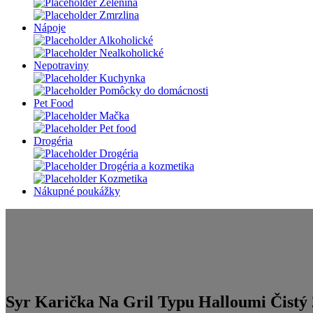
Zelenina
Zmrzlina
Nápoje
Alkoholické
Nealkoholické
Nepotraviny
Kuchynka
Pomôcky do domácnosti
Pet Food
Mačka
Pet food
Drogéria
Drogéria
Drogéria a kozmetika
Kozmetika
Nákupné poukážky
Syr Karička Na Gril Typu Halloumi Čistý