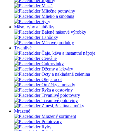
Jogurty
Maslá
Mliečne potraviny
Mlieko a smotana
Syry
Mäso, ryby a lahôdky
Balené mäsové výrobky
Lahôdky
Mäsové produkty
Trvanlivé
Čaje, káva a instantné nápoje
Cereálie
Cukrovinky
Džemy a lekváry
Octy a nakladaná zelenina
Olej a ocot
Omáčky a prísady
Ryža a cestoviny
Trvanlivé polotovary
Trvanlivé potraviny
Zmesi, želatína a múky
Mrazené
Mrazený sortiment
Polotovary
Ryby