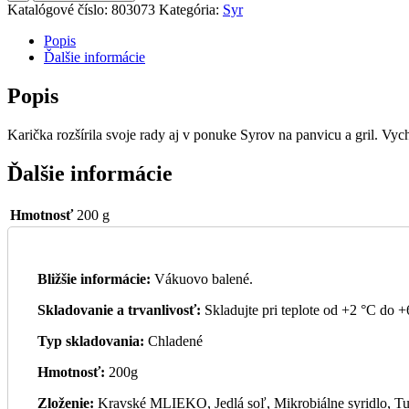
Katalógové číslo:
803073
Kategória:
Syr
Popis
Ďalšie informácie
Popis
Karička rozšírila svoje rady aj v ponuke Syrov na panvicu a gril. Vyc
Ďalšie informácie
Hmotnosť
200 g
Bližšie informácie:
Vákuovo balené.
Skladovanie a trvanlivosť:
Skladujte pri teplote od +2 °C do +
Typ skladovania:
Chladené
Hmotnosť:
200g
Zloženie:
Kravské MLIEKO, Jedlá soľ, Mikrobiálne syridlo, Tu