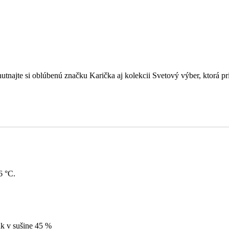
hutnajte si oblúbenú značku Karička aj kolekcii Svetový výber, ktorá p
6 °C.
k v sušine 45 %