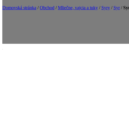
Domovská stránka
/
Obchod
/
Mliečne, vajcia a tuky
/
Syry
/
Syr
/
Sy