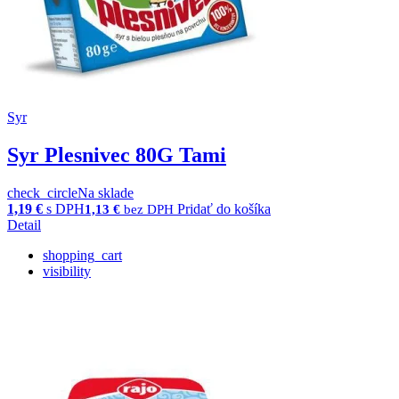
Syr
Syr Plesnivec 80G Tami
check_circle
Na sklade
1,19
€
s DPH
Pridať do košíka
1,13
€
bez DPH
Detail
shopping_cart
visibility