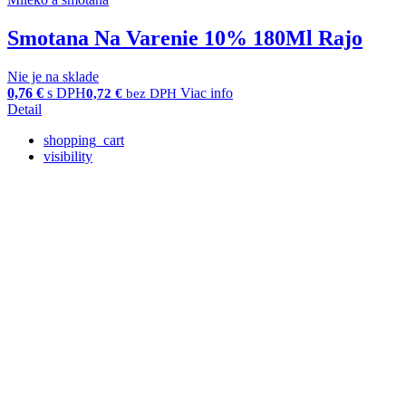
Smotana Na Varenie 10% 180Ml Rajo
Nie je na sklade
0,76
€
s DPH
Viac info
0,72
€
bez DPH
Detail
shopping_cart
visibility