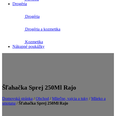
Drogéria
Drogéria
Drogéria a kozmetika
Kozmetika
Nákupné poukážky
Šľahačka Sprej 250Ml Rajo
Domovská stránka
/
Obchod
/
Mliečne, vajcia a tuky
/
Mlieko a
smotana
/
Šľahačka Sprej 250Ml Rajo