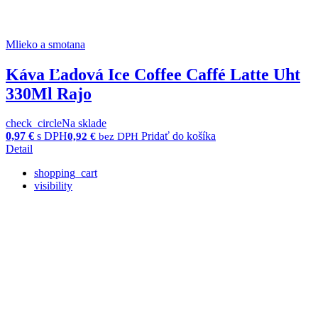
Mlieko a smotana
Káva Ľadová Ice Coffee Caffé Latte Uht
330Ml Rajo
check_circle
Na sklade
0,97
€
s DPH
Pridať do košíka
0,92
€
bez DPH
Detail
shopping_cart
visibility