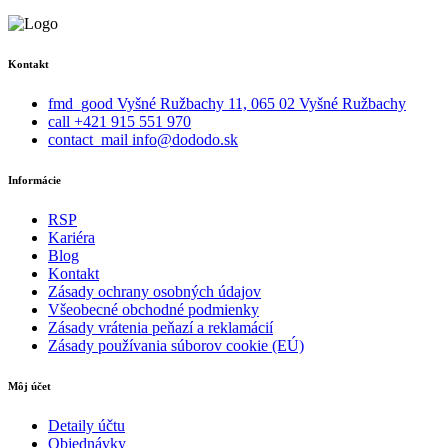
Kontakt
fmd_good
Vyšné Ružbachy 11, 065 02 Vyšné Ružbachy
call
+421 915 551 970
contact_mail
info@dododo.sk
Informácie
RSP
Kariéra
Blog
Kontakt
Zásady ochrany osobných údajov
Všeobecné obchodné podmienky
Zásady vrátenia peňazí a reklamácií
Zásady používania súborov cookie (EÚ)
Môj účet
Detaily účtu
Objednávky