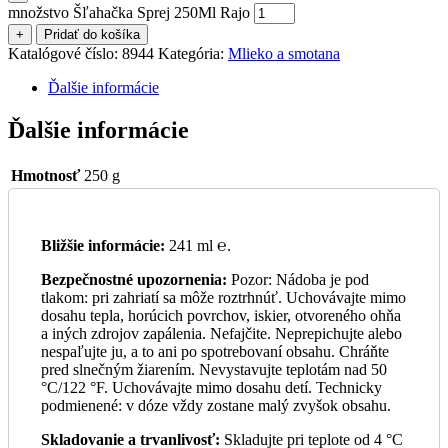
množstvo Šľahačka Sprej 250Ml Rajo
+
Pridať do košíka
Katalógové číslo:
8944
Kategória:
Mlieko a smotana
Ďalšie informácie
Ďalšie informácie
Hmotnosť
250 g
Bližšie informácie:
241 ml ℮.
Bezpečnostné upozornenia:
Pozor: Nádoba je pod
tlakom: pri zahriatí sa môže roztrhnúť. Uchovávajte mimo
dosahu tepla, horúcich povrchov, iskier, otvoreného ohňa
a iných zdrojov zapálenia. Nefajčite. Neprepichujte alebo
nespaľujte ju, a to ani po spotrebovaní obsahu. Chráňte
pred slnečným žiarením. Nevystavujte teplotám nad 50
°C/122 °F. Uchovávajte mimo dosahu detí. Technicky
podmienené: v dóze vždy zostane malý zvyšok obsahu.
Skladovanie a trvanlivosť:
Skladujte pri teplote od 4 °C