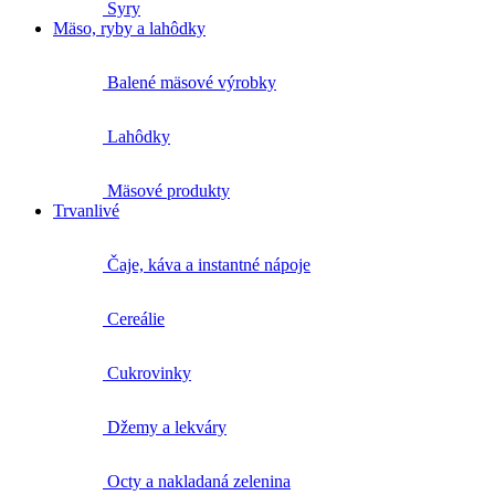
Syry
Mäso, ryby a lahôdky
Balené mäsové výrobky
Lahôdky
Mäsové produkty
Trvanlivé
Čaje, káva a instantné nápoje
Cereálie
Cukrovinky
Džemy a lekváry
Octy a nakladaná zelenina