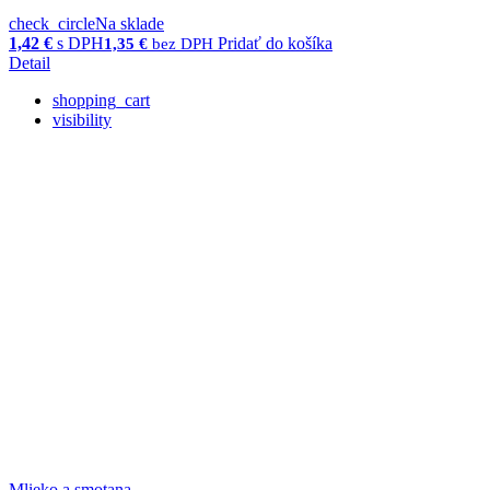
check_circle
Na sklade
1,42
€
s DPH
Pridať do košíka
1,35
€
bez DPH
Detail
shopping_cart
visibility
Mlieko a smotana