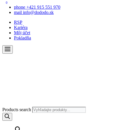
0
phone
+421 915 551 970
mail
info@dododo.sk
RSP
Kariéra
Môj účet
Pokladňa
Products search