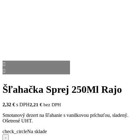
Šľahačka Sprej 250Ml Rajo
2,32
€
s DPH
2,21
€
bez DPH
Smotanový dezert na šľahanie s vanilkovou príchuťou, sladený.
Ošetrené UHT.
check_circle
Na sklade
-