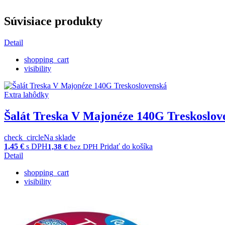
Súvisiace produkty
Detail
shopping_cart
visibility
Extra lahôdky
Šalát Treska V Majonéze 140G Treskoslov
check_circle
Na sklade
1,45
€
s DPH
Pridať do košíka
1,38
€
bez DPH
Detail
shopping_cart
visibility