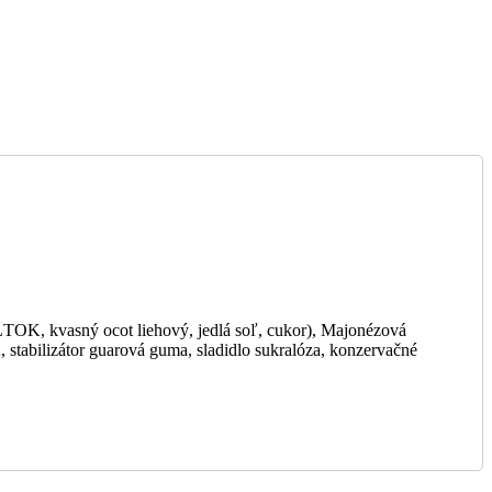
kvasný ocot liehový, jedlá soľ, cukor), Majonézová
abilizátor guarová guma, sladidlo sukralóza, konzervačné