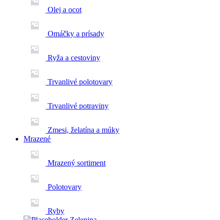
Olej a ocot
Omáčky a prísady
Ryža a cestoviny
Trvanlivé polotovary
Trvanlivé potraviny
Zmesi, želatína a múky
Mrazené
Mrazený sortiment
Polotovary
Ryby
Zelenina