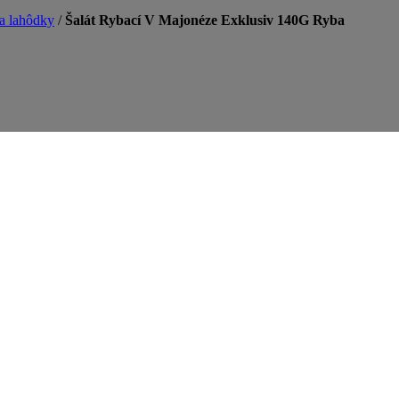
a lahôdky
/
Šalát Rybací V Majonéze Exklusiv 140G Ryba