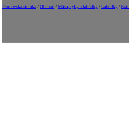
Domovská stránka
/
Obchod
/
Mäso, ryby a lahôdky
/
Lahôdky
/
Extr