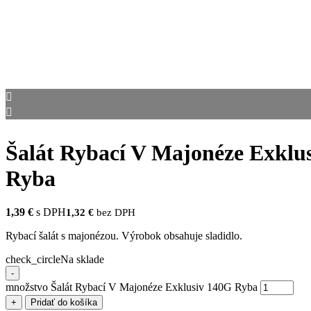
Šalát Rybací V Majonéze Exklu
Ryba
1,39
€
s DPH
1,32
€
bez DPH
Rybací šalát s majonézou. Výrobok obsahuje sladidlo.
check_circle
Na sklade
-
množstvo Šalát Rybací V Majonéze Exklusiv 140G Ryba
+
Pridať do košíka