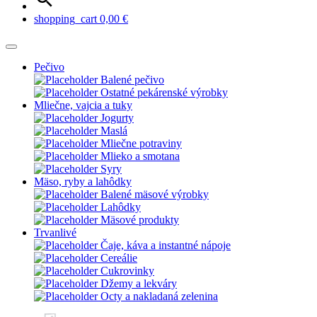
shopping_cart
0,00
€
Pečivo
Balené pečivo
Ostatné pekárenské výrobky
Mliečne, vajcia a tuky
Jogurty
Maslá
Mliečne potraviny
Mlieko a smotana
Syry
Mäso, ryby a lahôdky
Balené mäsové výrobky
Lahôdky
Mäsové produkty
Trvanlivé
Čaje, káva a instantné nápoje
Cereálie
Cukrovinky
Džemy a lekváry
Octy a nakladaná zelenina