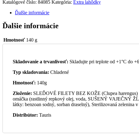
Katalógové číslo:
84085
Kategória:
Extra lahôdky
Ďalšie informácie
Ďalšie informácie
Hmotnosť
140 g
Skladovanie a trvanlivosť:
Skladujte pri teplote od +1°C do +6
Typ skladovania:
Chladené
Hmotnosť:
140g
Zloženie:
SLEĎOVÉ FILETY BEZ KOŽE (Clupea harengus) 40%,
omáčka (rastlinný repkový olej, voda, SUŠENÝ VAJEČNÝ ŽĹTOK
látky: benzoan sodný, sorban draselný), Sterilizovaná zelenina 
Distribútor:
Tauris