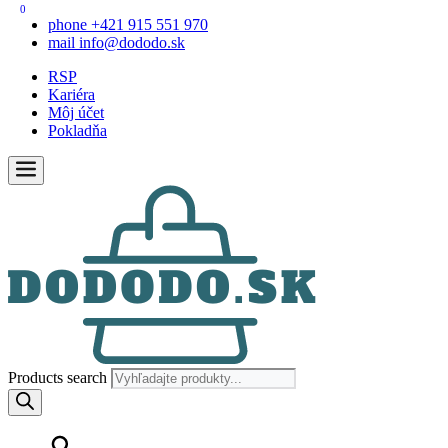
0
phone
+421 915 551 970
mail
info@dododo.sk
RSP
Kariéra
Môj účet
Pokladňa
Products search