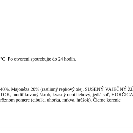
°C. Po otvorení spotrebujte do 24 hodín.
 Majonéza 20% (rastlinný repkový olej, SUŠENÝ VAJEČNÝ ŽĹTOK, 
, modifikovaný škrob, kvasný ocot liehový, jedlá soľ, HORČICA, st
v rôznom pomere (cibuľa, uhorka, mrkva, hrášok), Čierne korenie