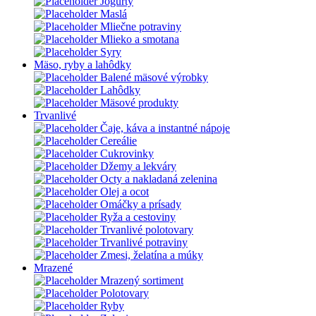
Jogurty
Maslá
Mliečne potraviny
Mlieko a smotana
Syry
Mäso, ryby a lahôdky
Balené mäsové výrobky
Lahôdky
Mäsové produkty
Trvanlivé
Čaje, káva a instantné nápoje
Cereálie
Cukrovinky
Džemy a lekváry
Octy a nakladaná zelenina
Olej a ocot
Omáčky a prísady
Ryža a cestoviny
Trvanlivé polotovary
Trvanlivé potraviny
Zmesi, želatína a múky
Mrazené
Mrazený sortiment
Polotovary
Ryby