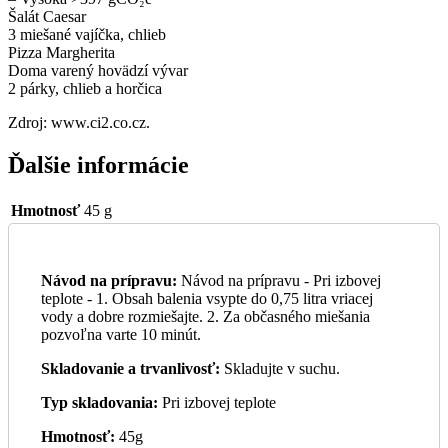
Šalát Caesar
3 miešané vajíčka, chlieb
Pizza Margherita
Doma varený hovädzí vývar
2 párky, chlieb a horčica
Zdroj: www.ci2.co.cz.
Ďalšie informácie
Hmotnosť
45 g
Návod na prípravu:
Návod na prípravu - Pri izbovej
teplote - 1. Obsah balenia vsypte do 0,75 litra vriacej
vody a dobre rozmiešajte. 2. Za občasného miešania
pozvoľna varte 10 minút.
Skladovanie a trvanlivosť:
Skladujte v suchu.
Typ skladovania:
Pri izbovej teplote
Hmotnosť:
45g