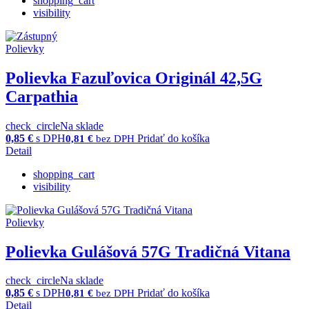
shopping_cart
visibility
Polievky
Polievka Fazuľovica Originál 42,5G
Carpathia
check_circle
Na sklade
0,85
€
s DPH
Pridať do košíka
0,81
€
bez DPH
Detail
shopping_cart
visibility
Polievky
Polievka Gulášová 57G Tradičná Vitana
check_circle
Na sklade
0,85
€
s DPH
Pridať do košíka
0,81
€
bez DPH
Detail