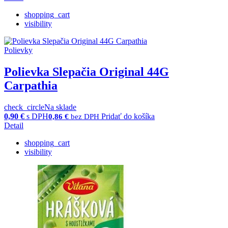
shopping_cart
visibility
Polievky
Polievka Slepačia Original 44G
Carpathia
check_circle
Na sklade
0,90
€
s DPH
Pridať do košíka
0,86
€
bez DPH
Detail
shopping_cart
visibility