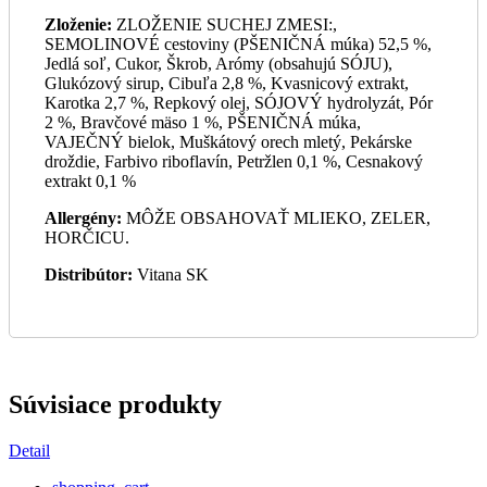
Zloženie:
ZLOŽENIE SUCHEJ ZMESI:,
SEMOLINOVÉ cestoviny (PŠENIČNÁ múka) 52,5 %,
Jedlá soľ, Cukor, Škrob, Arómy (obsahujú SÓJU),
Glukózový sirup, Cibuľa 2,8 %, Kvasnicový extrakt,
Karotka 2,7 %, Repkový olej, SÓJOVÝ hydrolyzát, Pór
2 %, Bravčové mäso 1 %, PŠENIČNÁ múka,
VAJEČNÝ bielok, Muškátový orech mletý, Pekárske
droždie, Farbivo riboflavín, Petržlen 0,1 %, Cesnakový
extrakt 0,1 %
Allergény:
MÔŽE OBSAHOVAŤ MLIEKO, ZELER,
HORČICU.
Distribútor:
Vitana SK
Súvisiace produkty
Detail