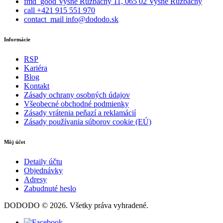
fmd_good
Vyšné Ružbachy 11, 065 02 Vyšné Ružbachy
call
+421 915 551 970
contact_mail
info@dododo.sk
Informácie
RSP
Kariéra
Blog
Kontakt
Zásady ochrany osobných údajov
Všeobecné obchodné podmienky
Zásady vrátenia peňazí a reklamácií
Zásady používania súborov cookie (EÚ)
Môj účet
Detaily účtu
Objednávky
Adresy
Zabudnuté heslo
DODODO © 2026. Všetky práva vyhradené.