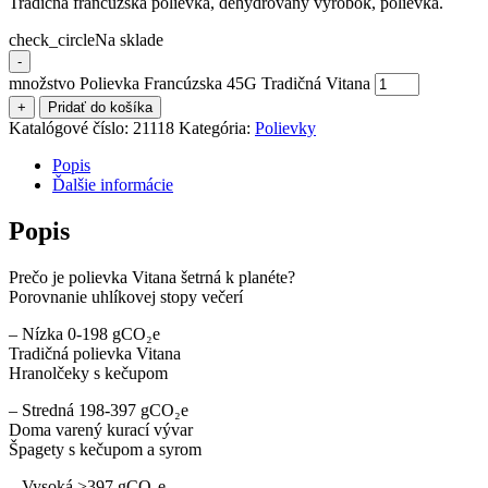
Tradičná francúzska polievka, dehydrovaný výrobok, polievka.
check_circle
Na sklade
-
množstvo Polievka Francúzska 45G Tradičná Vitana
+
Pridať do košíka
Katalógové číslo:
21118
Kategória:
Polievky
Popis
Ďalšie informácie
Popis
Prečo je polievka Vitana šetrná k planéte?
Porovnanie uhlíkovej stopy večerí
– Nízka 0-198 gCO₂e
Tradičná polievka Vitana
Hranolčeky s kečupom
– Stredná 198-397 gCO₂e
Doma varený kurací vývar
Špagety s kečupom a syrom
– Vysoká >397 gCO₂e