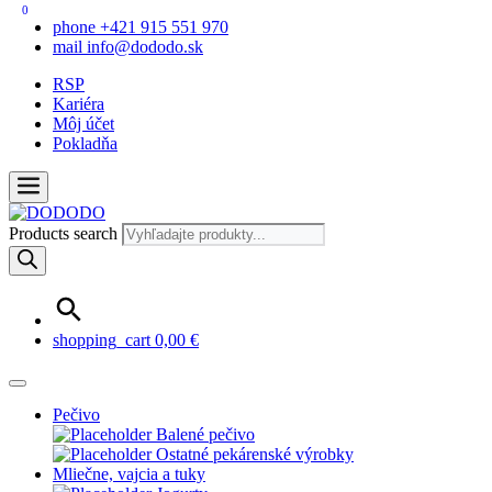
0
phone
+421 915 551 970
mail
info@dododo.sk
RSP
Kariéra
Môj účet
Pokladňa
Products search
shopping_cart
0,00
€
Pečivo
Balené pečivo
Ostatné pekárenské výrobky
Mliečne, vajcia a tuky