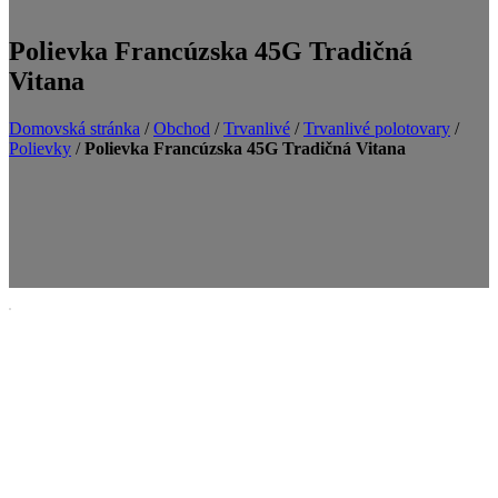
Polievka Francúzska 45G Tradičná
Vitana
Domovská stránka
/
Obchod
/
Trvanlivé
/
Trvanlivé polotovary
/
Polievky
/
Polievka Francúzska 45G Tradičná Vitana