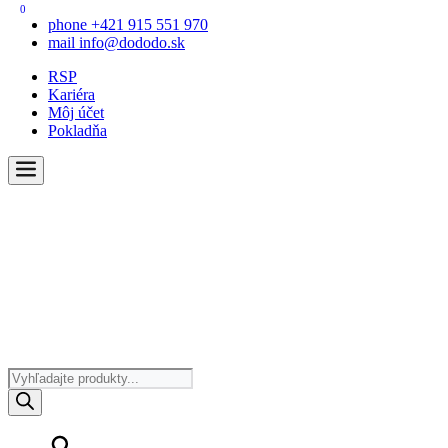
0
phone
+421 915 551 970
mail
info@dododo.sk
RSP
Kariéra
Môj účet
Pokladňa
Products
search