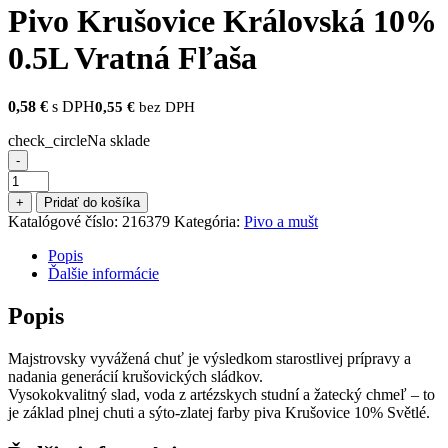
Pivo Krušovice Královská 10%
0.5L Vratná Fľaša
0,58
€
s DPH
0,55
€
bez DPH
check_circle
Na sklade
-
množstvo
Pivo
+
Pridať do košíka
Krušovice
Katalógové číslo:
216379
Kategória:
Pivo a mušt
Královská
10%
Popis
0.5L
Ďalšie informácie
Vratná
Fľaša
Popis
Majstrovsky vyvážená chuť je výsledkom starostlivej prípravy a
nadania generácií krušovických sládkov.
Vysokokvalitný slad, voda z artézskych studní a žatecký chmeľ – to
je základ plnej chuti a sýto-zlatej farby piva Krušovice 10% Světlé.