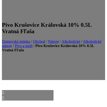
Pivo Krušovice Královská 10% 0.5L
Vratná Fľaša
Domovská stránka
/
Obchod
/
Nápoje
/
Alkoholické
/
Alkoholické
nápoje
/
Pivo a mušt
/
Pivo Krušovice Královská 10% 0.5L
Vratná Fľaša