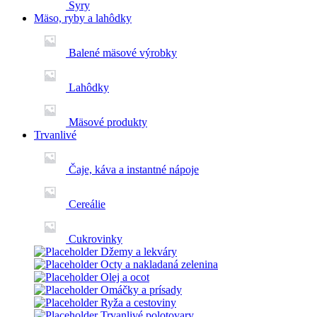
Syry
Mäso, ryby a lahôdky
Balené mäsové výrobky
Lahôdky
Mäsové produkty
Trvanlivé
Čaje, káva a instantné nápoje
Cereálie
Cukrovinky
Džemy a lekváry
Octy a nakladaná zelenina
Olej a ocot
Omáčky a prísady
Ryža a cestoviny
Trvanlivé polotovary