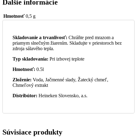
Ďalšie informácie
Hmotnosť
0,5 g
Skladovanie a trvanlivosť:
Chráňte pred mrazom a
priamym slnečným žiarením. Skladujte v priestoroch bez
zdroja sálavého tepla.
Typ skladovania:
Pri izbovej teplote
Hmotnosť:
0.5l
Zloženie:
Voda, Jačmenné slady, Žatecký chmeľ,
Chmeľový extrakt
Distribútor:
Heineken Slovensko, a.s.
Súvisiace produkty