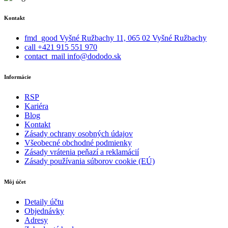
Kontakt
fmd_good
Vyšné Ružbachy 11, 065 02 Vyšné Ružbachy
call
+421 915 551 970
contact_mail
info@dododo.sk
Informácie
RSP
Kariéra
Blog
Kontakt
Zásady ochrany osobných údajov
Všeobecné obchodné podmienky
Zásady vrátenia peňazí a reklamácií
Zásady používania súborov cookie (EÚ)
Môj účet
Detaily účtu
Objednávky
Adresy