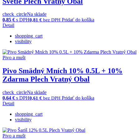
Svetlé Plech Vratný Obal
check_circle
Na sklade
0,85
€
s DPH
Pridať do košíka
0,81
€
bez DPH
Detail
shopping_cart
visibility
Pivo a mušt
Pivo Smädný Mních 10% 0.5L + 10%
Zdarma Plech Vratný Obal
check_circle
Na sklade
0,64
€
s DPH
Pridať do košíka
0,61
€
bez DPH
Detail
shopping_cart
visibility
Pivo a mušt