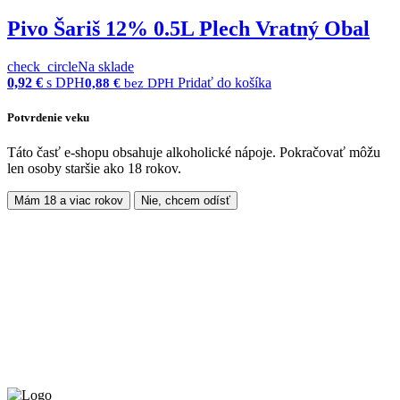
Pivo Šariš 12% 0.5L Plech Vratný Obal
check_circle
Na sklade
0,92
€
s DPH
Pridať do košíka
0,88
€
bez DPH
Potvrdenie veku
Táto časť e-shopu obsahuje alkoholické nápoje. Pokračovať môžu
len osoby staršie ako 18 rokov.
Mám 18 a viac rokov
Nie, chcem odísť