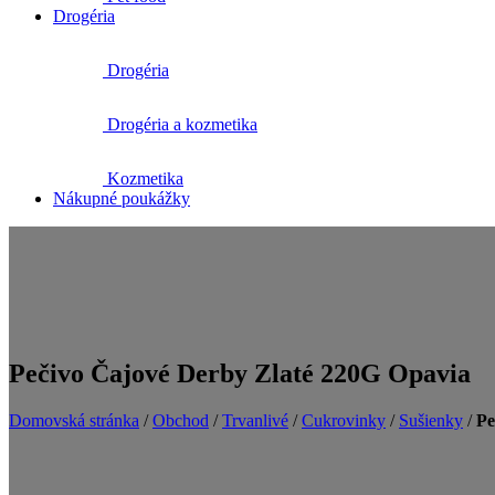
Drogéria
Drogéria
Drogéria a kozmetika
Kozmetika
Nákupné poukážky
Pečivo Čajové Derby Zlaté 220G Opavia
Domovská stránka
/
Obchod
/
Trvanlivé
/
Cukrovinky
/
Sušienky
/
Pe