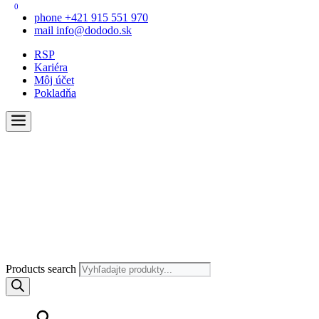
0
phone
+421 915 551 970
mail
info@dododo.sk
RSP
Kariéra
Môj účet
Pokladňa
Products search