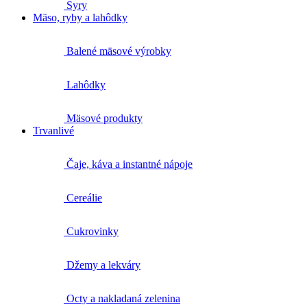
Syry
Mäso, ryby a lahôdky
Balené mäsové výrobky
Lahôdky
Mäsové produkty
Trvanlivé
Čaje, káva a instantné nápoje
Cereálie
Cukrovinky
Džemy a lekváry
Octy a nakladaná zelenina