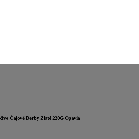
čivo Čajové Derby Zlaté 220G Opavia