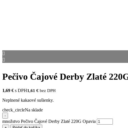
Pečivo Čajové Derby Zlaté 220
1,69
€
s DPH
1,61
€
bez DPH
Neplnené kakaové sušienky.
check_circle
Na sklade
-
množstvo Pečivo Čajové Derby Zlaté 220G Opavia
+
Pridať do košíka