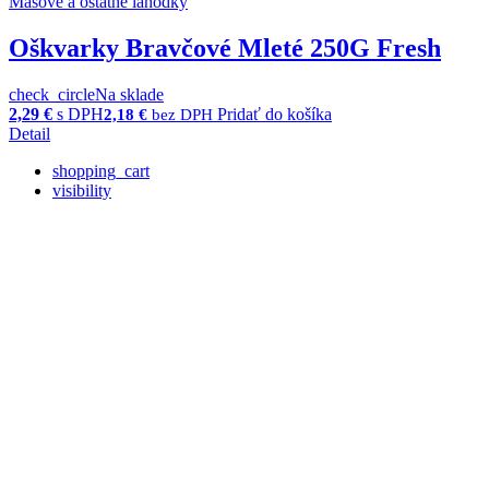
Mäsové a ostatné lahôdky
Oškvarky Bravčové Mleté 250G Fresh
check_circle
Na sklade
2,29
€
s DPH
Pridať do košíka
2,18
€
bez DPH
Detail
shopping_cart
visibility