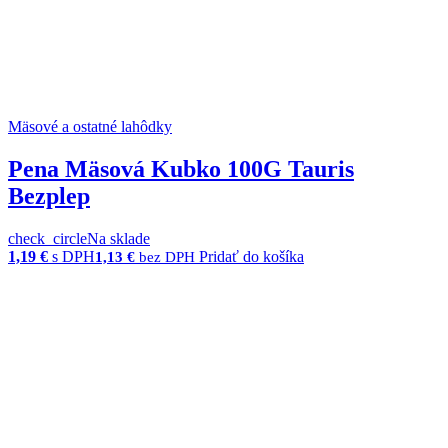
Mäsové a ostatné lahôdky
Pena Mäsová Kubko 100G Tauris
Bezplep
check_circle
Na sklade
1,19
€
s DPH
Pridať do košíka
1,13
€
bez DPH