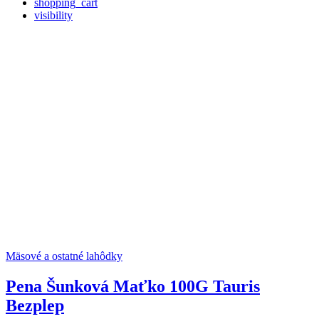
shopping_cart
visibility
Mäsové a ostatné lahôdky
Pena Šunková Maťko 100G Tauris
Bezplep