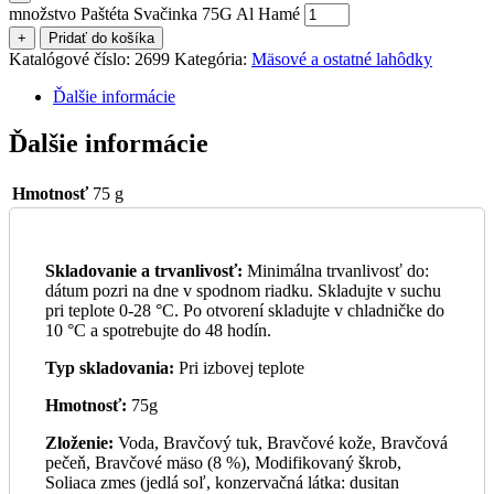
množstvo Paštéta Svačinka 75G Al Hamé
+
Pridať do košíka
Katalógové číslo:
2699
Kategória:
Mäsové a ostatné lahôdky
Ďalšie informácie
Ďalšie informácie
Hmotnosť
75 g
Skladovanie a trvanlivosť:
Minimálna trvanlivosť do:
dátum pozri na dne v spodnom riadku. Skladujte v suchu
pri teplote 0-28 °C. Po otvorení skladujte v chladničke do
10 °C a spotrebujte do 48 hodín.
Typ skladovania:
Pri izbovej teplote
Hmotnosť:
75g
Zloženie:
Voda, Bravčový tuk, Bravčové kože, Bravčová
pečeň, Bravčové mäso (8 %), Modifikovaný škrob,
Soliaca zmes (jedlá soľ, konzervačná látka: dusitan