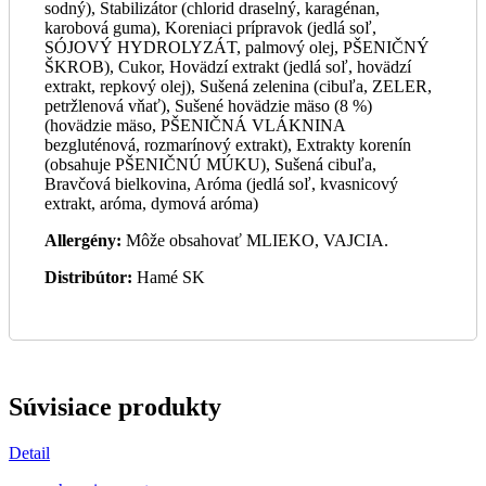
sodný), Stabilizátor (chlorid draselný, karagénan,
karobová guma), Koreniaci prípravok (jedlá soľ,
SÓJOVÝ HYDROLYZÁT, palmový olej, PŠENIČNÝ
ŠKROB), Cukor, Hovädzí extrakt (jedlá soľ, hovädzí
extrakt, repkový olej), Sušená zelenina (cibuľa, ZELER,
petržlenová vňať), Sušené hovädzie mäso (8 %)
(hovädzie mäso, PŠENIČNÁ VLÁKNINA
bezgluténová, rozmarínový extrakt), Extrakty korenín
(obsahuje PŠENIČNÚ MÚKU), Sušená cibuľa,
Bravčová bielkovina, Aróma (jedlá soľ, kvasnicový
extrakt, aróma, dymová aróma)
Allergény:
Môže obsahovať MLIEKO, VAJCIA.
Distribútor:
Hamé SK
Súvisiace produkty
Detail