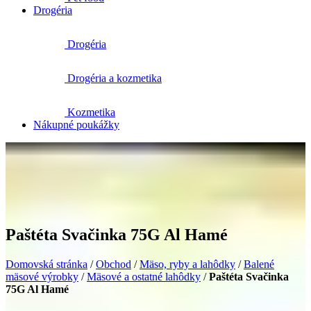
Drogéria
Drogéria
Drogéria a kozmetika
Kozmetika
Nákupné poukážky
Paštéta Svačinka 75G Al Hamé
Domovská stránka
/
Obchod
/
Mäso, ryby a lahôdky
/
Balené
mäsové výrobky
/
Mäsové a ostatné lahôdky
/
Paštéta Svačinka
75G Al Hamé