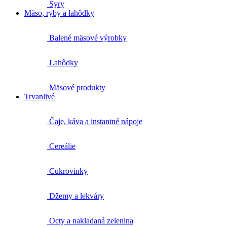
Syry
Mäso, ryby a lahôdky
Balené mäsové výrobky
Lahôdky
Mäsové produkty
Trvanlivé
Čaje, káva a instantné nápoje
Cereálie
Cukrovinky
Džemy a lekváry
Octy a nakladaná zelenina