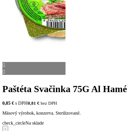
Paštéta Svačinka 75G Al Hamé
0,85
€
s DPH
0,81
€
bez DPH
Mäsový výrobok, konzerva. Sterilizované.
check_circle
Na sklade
-