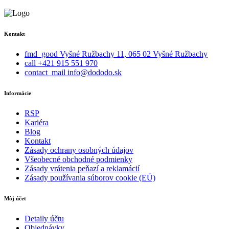
Kontakt
fmd_good
Vyšné Ružbachy 11, 065 02 Vyšné Ružbachy
call
+421 915 551 970
contact_mail
info@dododo.sk
Informácie
RSP
Kariéra
Blog
Kontakt
Zásady ochrany osobných údajov
Všeobecné obchodné podmienky
Zásady vrátenia peňazí a reklamácií
Zásady používania súborov cookie (EÚ)
Môj účet
Detaily účtu
Objednávky