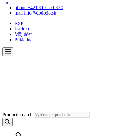
0
phone
+421 915 551 970
mail
info@dododo.sk
RSP
Kariéra
Môj účet
Pokladňa
Products search