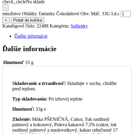
check_circle
Na sklade
-
množstvo Oblátky Tatranky Čokoládové Obv. Máč. 33G I.d.c
+
Pridať do košíka
Katalógové číslo:
22488
Kategória:
Sušienky
Ďalšie informácie
Ďalšie informácie
Hmotnosť
33 g
Skladovanie a trvanlivosť:
Skladujte v suchu, chráňte
pred teplom.
Typ skladovania:
Pri izbovej teplote
Hmotnosť:
33g e
Zloženie:
Múka PŠENIČNÁ, Cukor, Tuk rastlinný
palmový a kokosový, Poleva kakaová 7,5% (cukor, tuk
rastlinný palmový a maslovníkový, kakao odtučnené 17