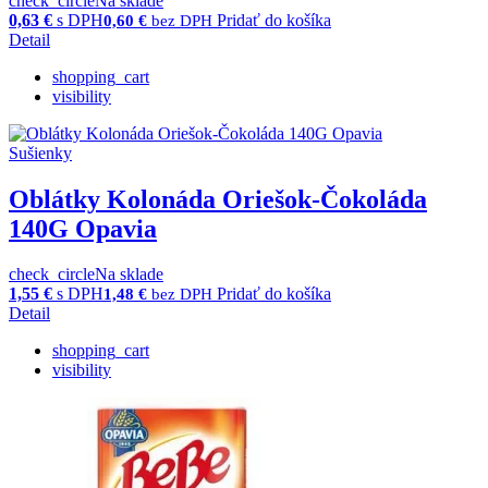
check_circle
Na sklade
0,63
€
s DPH
Pridať do košíka
0,60
€
bez DPH
Detail
shopping_cart
visibility
Sušienky
Oblátky Kolonáda Oriešok-Čokoláda
140G Opavia
check_circle
Na sklade
1,55
€
s DPH
Pridať do košíka
1,48
€
bez DPH
Detail
shopping_cart
visibility