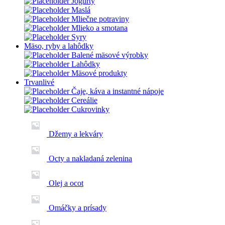
Jogurty
Maslá
Mliečne potraviny
Mlieko a smotana
Syry
Mäso, ryby a lahôdky
Balené mäsové výrobky
Lahôdky
Mäsové produkty
Trvanlivé
Čaje, káva a instantné nápoje
Cereálie
Cukrovinky
Džemy a lekváry
Octy a nakladaná zelenina
Olej a ocot
Omáčky a prísady