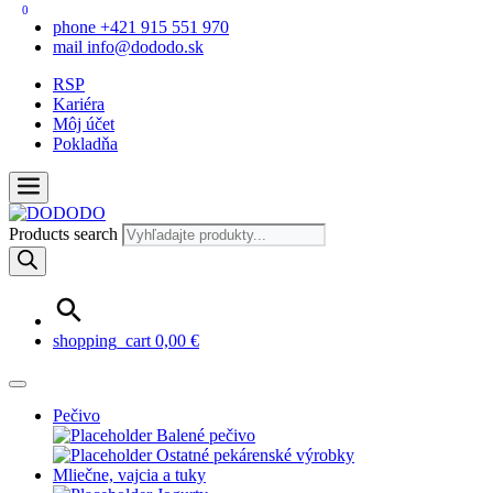
0
phone
+421 915 551 970
mail
info@dododo.sk
RSP
Kariéra
Môj účet
Pokladňa
Products search
shopping_cart
0,00
€
Pečivo
Balené pečivo
Ostatné pekárenské výrobky
Mliečne, vajcia a tuky