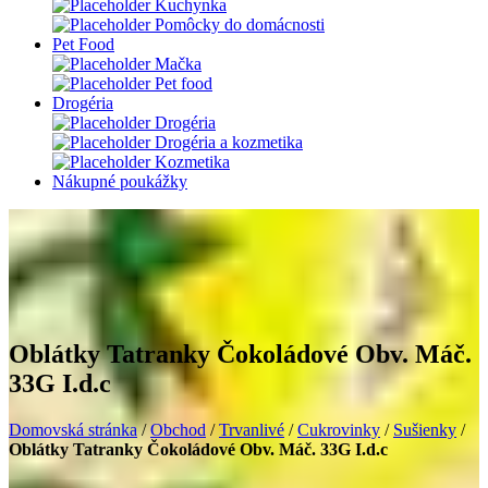
Kuchynka
Pomôcky do domácnosti
Pet Food
Mačka
Pet food
Drogéria
Drogéria
Drogéria a kozmetika
Kozmetika
Nákupné poukážky
Oblátky Tatranky Čokoládové Obv. Máč.
33G I.d.c
Domovská stránka
/
Obchod
/
Trvanlivé
/
Cukrovinky
/
Sušienky
/
Oblátky Tatranky Čokoládové Obv. Máč. 33G I.d.c