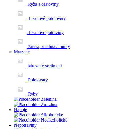
Ryža a cestoviny
Trvanlivé polotovary
Trvanlivé potraviny
Zmesi, želatína a múky
Mrazené
Mrazený sortiment
Polotovary
Ryby
Zelenina
Zmrzlina
Nápoje
Alkoholické
Nealkoholické
Nepotraviny