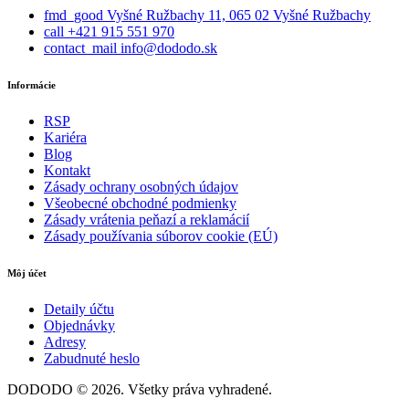
fmd_good
Vyšné Ružbachy 11, 065 02 Vyšné Ružbachy
call
+421 915 551 970
contact_mail
info@dododo.sk
Informácie
RSP
Kariéra
Blog
Kontakt
Zásady ochrany osobných údajov
Všeobecné obchodné podmienky
Zásady vrátenia peňazí a reklamácií
Zásady používania súborov cookie (EÚ)
Môj účet
Detaily účtu
Objednávky
Adresy
Zabudnuté heslo
DODODO © 2026. Všetky práva vyhradené.