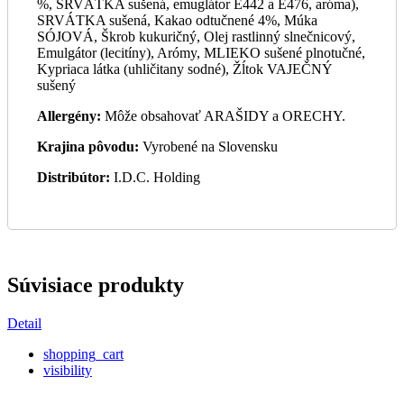
%, SRVÁTKA sušená, emuglátor E442 a E476, aróma),
SRVÁTKA sušená, Kakao odtučnené 4%, Múka
SÓJOVÁ, Škrob kukuričný, Olej rastlinný slnečnicový,
Emulgátor (lecitíny), Arómy, MLIEKO sušené plnotučné,
Kypriaca látka (uhličitany sodné), Žĺtok VAJEČNÝ
sušený
Allergény:
Môže obsahovať ARAŠIDY a ORECHY.
Krajina pôvodu:
Vyrobené na Slovensku
Distribútor:
I.D.C. Holding
Súvisiace produkty
Detail
shopping_cart
visibility