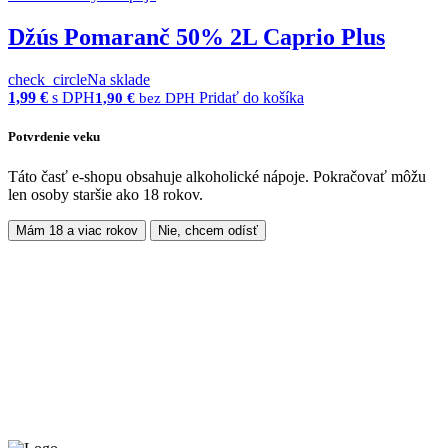
Džús Pomaranč 50% 2L Caprio Plus
check_circle
Na sklade
1,99
€
s DPH
Pridať do košíka
1,90
€
bez DPH
Potvrdenie veku
Táto časť e-shopu obsahuje alkoholické nápoje. Pokračovať môžu
len osoby staršie ako 18 rokov.
Mám 18 a viac rokov
Nie, chcem odísť