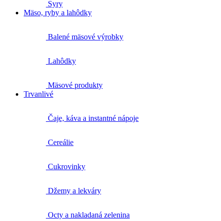
Syry
Mäso, ryby a lahôdky
Balené mäsové výrobky
Lahôdky
Mäsové produkty
Trvanlivé
Čaje, káva a instantné nápoje
Cereálie
Cukrovinky
Džemy a lekváry
Octy a nakladaná zelenina