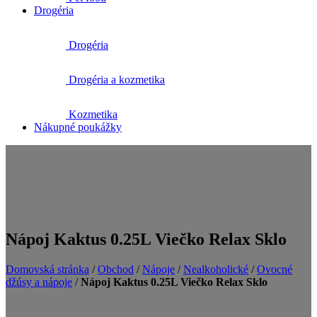
Drogéria
Drogéria
Drogéria a kozmetika
Kozmetika
Nákupné poukážky
Nápoj Kaktus 0.25L Viečko Relax Sklo
Domovská stránka
/
Obchod
/
Nápoje
/
Nealkoholické
/
Ovocné
džúsy a nápoje
/
Nápoj Kaktus 0.25L Viečko Relax Sklo