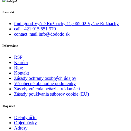
Kontakt
fmd_good
Vyšné Ružbachy 11, 065 02 Vyšné Ružbachy
call
+421 915 551 970
contact_mail
info@dododo.sk
Informácie
RSP
Kariéra
Blog
Kontakt
Zásady ochrany osobných údajov
Všeobecné obchodné podmienky
Zásady vrátenia peňazí a reklamácií
Zásady používania súborov cookie (EÚ)
Môj účet
Detaily účtu
Objednávky
Adresy