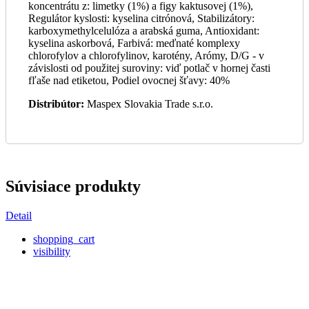
koncentrátu z: limetky (1%) a figy kaktusovej (1%),
Regulátor kyslosti: kyselina citrónová, Stabilizátory:
karboxymethylcelulóza a arabská guma, Antioxidant:
kyselina askorbová, Farbivá: meďnaté komplexy
chlorofylov a chlorofylinov, karotény, Arómy, D/G - v
závislosti od použitej suroviny: viď potlač v hornej časti
fľaše nad etiketou, Podiel ovocnej šťavy: 40%
Distribútor:
Maspex Slovakia Trade s.r.o.
Súvisiace produkty
Detail
shopping_cart
visibility