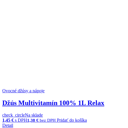
Ovocné džúsy a nápoje
Džús Multivitamín 100% 1L Relax
check_circle
Na sklade
1,45
€
s DPH
Pridať do košíka
1,38
€
bez DPH
Detail