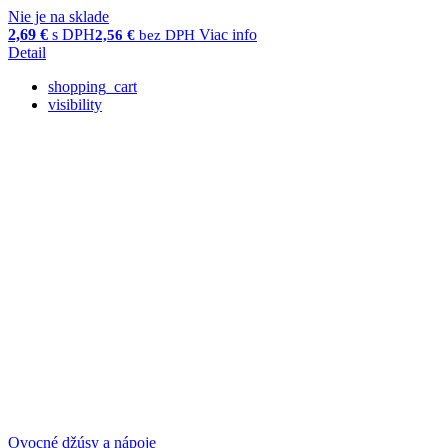
Nie je na sklade
2,69
€
s DPH
Viac info
2,56
€
bez DPH
Detail
shopping_cart
visibility
Ovocné džúsy a nápoje