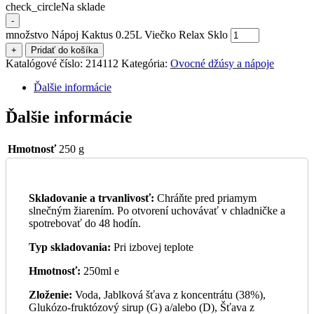
check_circle
Na sklade
-
množstvo Nápoj Kaktus 0.25L Viečko Relax Sklo
+
Pridať do košíka
Katalógové číslo:
214112
Kategória:
Ovocné džúsy a nápoje
Ďalšie informácie
Ďalšie informácie
Hmotnosť
250 g
Skladovanie a trvanlivosť:
Chráňte pred priamym
slnečným žiarením. Po otvorení uchovávať v chladničke a
spotrebovať do 48 hodín.
Typ skladovania:
Pri izbovej teplote
Hmotnosť:
250ml e
Zloženie:
Voda, Jablková šťava z koncentrátu (38%),
Glukózo-fruktózový sirup (G) a/alebo (D), Šťava z