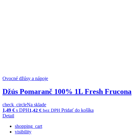
Ovocné džúsy a nápoje
Džús Pomaranč 100% 1L Fresh Frucona
check_circle
Na sklade
1,49
€
s DPH
Pridať do košíka
1,42
€
bez DPH
Detail
shopping_cart
visibility