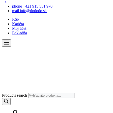
0
phone
+421 915 551 970
mail
info@dododo.sk
RSP
Kariéra
Môj účet
Pokladňa
Products search