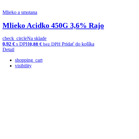
Mlieko a smotana
Mlieko Acidko 450G 3,6% Rajo
check_circle
Na sklade
0,92
€
s DPH
Pridať do košíka
0,88
€
bez DPH
Detail
shopping_cart
visibility