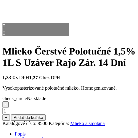
Mlieko Čerstvé Polotučné 1,5%
1L S Uzáver Rajo Zár. 14 Dní
1,33
€
s DPH
1,27
€
bez DPH
Vysokopasterizované polotučné mlieko. Homogenizované.
check_circle
Na sklade
-
množstvo
Mlieko
+
Pridať do košíka
Čerstvé
Katalógové číslo:
8500
Kategória:
Mlieko a smotana
Polotučné
1,5%
Popis
1L