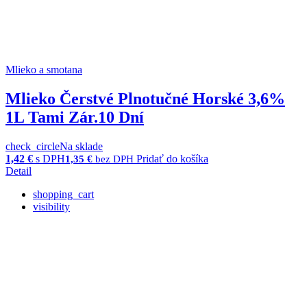
Mlieko a smotana
Mlieko Čerstvé Plnotučné Horské 3,6%
1L Tami Zár.10 Dní
check_circle
Na sklade
1,42
€
s DPH
Pridať do košíka
1,35
€
bez DPH
Detail
shopping_cart
visibility