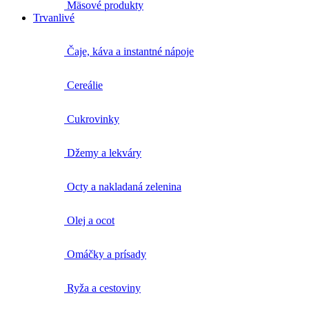
Mäsové produkty
Trvanlivé
Čaje, káva a instantné nápoje
Cereálie
Cukrovinky
Džemy a lekváry
Octy a nakladaná zelenina
Olej a ocot
Omáčky a prísady
Ryža a cestoviny