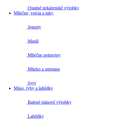
Ostatné pekárenské výrobky
Mliečne, vajcia a tuky
Jogurty
Maslá
Mliečne potraviny
Mlieko a smotana
Syry
Mäso, ryby a lahôdky
Balené mäsové výrobky
Lahôdky