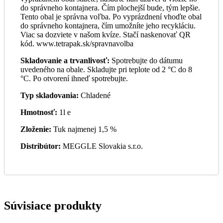
do správneho kontajnera. Čím plochejší bude, tým lepšie.
Tento obal je správna voľba. Po vyprázdnení vhoďte obal
do správneho kontajnera, čím umožníte jeho recykláciu.
Viac sa dozviete v našom kvíze. Stačí naskenovať QR
kód. www.tetrapak.sk/spravnavolba
Skladovanie a trvanlivosť:
Spotrebujte do dátumu
uvedeného na obale. Skladujte pri teplote od 2 °C do 8
°C. Po otvorení ihneď spotrebujte.
Typ skladovania:
Chladené
Hmotnosť:
1l e
Zloženie:
Tuk najmenej 1,5 %
Distribútor:
MEGGLE Slovakia s.r.o.
Súvisiace produkty