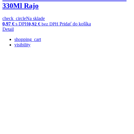
330Ml Rajo
check_circle
Na sklade
0,97
€
s DPH
Pridať do košíka
0,92
€
bez DPH
Detail
shopping_cart
visibility