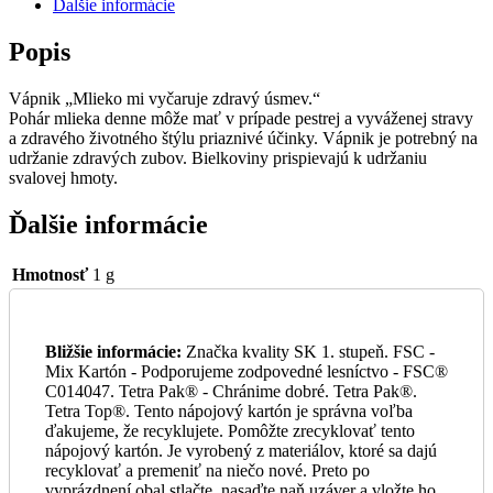
Ďalšie informácie
S
Uzáver
Popis
Rajo
Zár.
Vápnik „Mlieko mi vyčaruje zdravý úsmev.“
14
Pohár mlieka denne môže mať v prípade pestrej a vyváženej stravy
Dní
a zdravého životného štýlu priaznivé účinky. Vápnik je potrebný na
udržanie zdravých zubov. Bielkoviny prispievajú k udržaniu
svalovej hmoty.
Ďalšie informácie
Hmotnosť
1 g
Bližšie informácie:
Značka kvality SK 1. stupeň. FSC -
Mix Kartón - Podporujeme zodpovedné lesníctvo - FSC®
C014047. Tetra Pak® - Chránime dobré. Tetra Pak®.
Tetra Top®. Tento nápojový kartón je správna voľba
ďakujeme, že recyklujete. Pomôžte zrecyklovať tento
nápojový kartón. Je vyrobený z materiálov, ktoré sa dajú
recyklovať a premeniť na niečo nové. Preto po
vyprázdnení obal stlačte, nasaďte naň uzáver a vložte ho