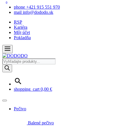
0
phone
+421 915 551 970
mail
info@dododo.sk
RSP
Kariéra
Môj účet
Pokladňa
Products
search
shopping_cart
0,00
€
Pečivo
Balené pečivo