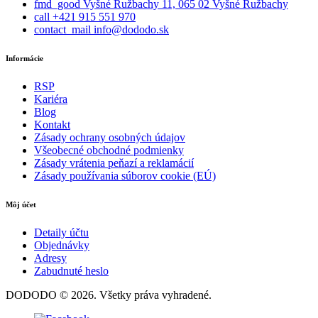
fmd_good
Vyšné Ružbachy 11, 065 02 Vyšné Ružbachy
call
+421 915 551 970
contact_mail
info@dododo.sk
Informácie
RSP
Kariéra
Blog
Kontakt
Zásady ochrany osobných údajov
Všeobecné obchodné podmienky
Zásady vrátenia peňazí a reklamácií
Zásady používania súborov cookie (EÚ)
Môj účet
Detaily účtu
Objednávky
Adresy
Zabudnuté heslo
DODODO © 2026. Všetky práva vyhradené.