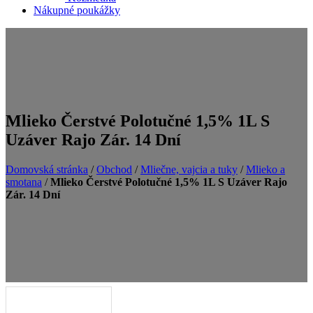
Nákupné poukážky
Mlieko Čerstvé Polotučné 1,5% 1L S
Uzáver Rajo Zár. 14 Dní
Domovská stránka
/
Obchod
/
Mliečne, vajcia a tuky
/
Mlieko a
smotana
/
Mlieko Čerstvé Polotučné 1,5% 1L S Uzáver Rajo
Zár. 14 Dní