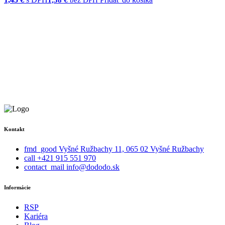
1,38
€
bez DPH
Kontakt
fmd_good
Vyšné Ružbachy 11, 065 02 Vyšné Ružbachy
call
+421 915 551 970
contact_mail
info@dododo.sk
Informácie
RSP
Kariéra