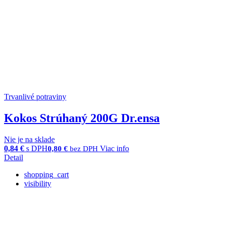
Trvanlivé potraviny
Kokos Strúhaný 200G Dr.ensa
Nie je na sklade
0,84
€
s DPH
Viac info
0,80
€
bez DPH
Detail
shopping_cart
visibility