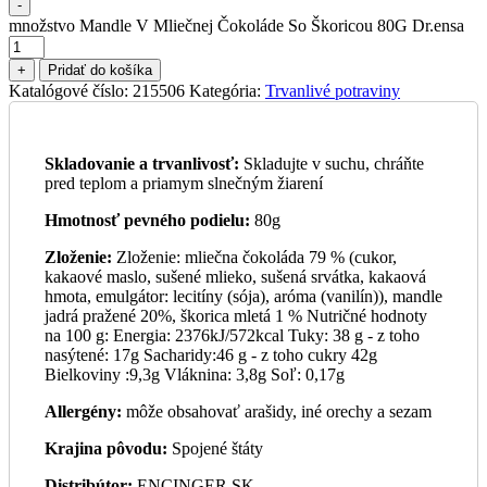
-
množstvo Mandle V Mliečnej Čokoláde So Škoricou 80G Dr.ensa
+
Pridať do košíka
Katalógové číslo:
215506
Kategória:
Trvanlivé potraviny
Skladovanie a trvanlivosť:
Skladujte v suchu, chráňte
pred teplom a priamym slnečným žiarení
Hmotnosť pevného podielu:
80g
Zloženie:
Zloženie: mliečna čokoláda 79 % (cukor,
kakaové maslo, sušené mlieko, sušená srvátka, kakaová
hmota, emulgátor: lecitíny (sója), aróma (vanilín)), mandle
jadrá pražené 20%, škorica mletá 1 % Nutričné hodnoty
na 100 g: Energia: 2376kJ/572kcal Tuky: 38 g - z toho
nasýtené: 17g Sacharidy:46 g - z toho cukry 42g
Bielkoviny :9,3g Vláknina: 3,8g Soľ: 0,17g
Allergény:
môže obsahovať arašidy, iné orechy a sezam
Krajina pôvodu:
Spojené štáty
Distribútor:
ENCINGER SK