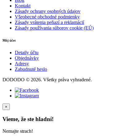
Blog
Kontakt
Zásady ochrany osobných údajov
Všeobecné obchodné podmienky
Zásady vrátenia peňazí a reklamácií
Zásady používania súborov cookie (EÚ)
Môj účet
Detaily účtu
Objednávky
Adresy
Zabudnuté heslo
DODODO © 2026. Všetky práva vyhradené.
×
Vieme, že ste hladní!
Nemajte strach!