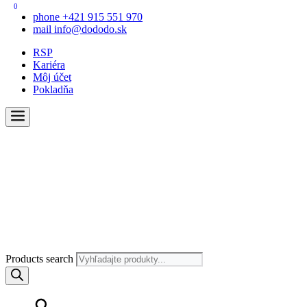
0
phone
+421 915 551 970
mail
info@dododo.sk
RSP
Kariéra
Môj účet
Pokladňa
Products search