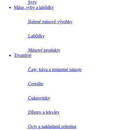
Syry
Mäso, ryby a lahôdky
Balené mäsové výrobky
Lahôdky
Mäsové produkty
Trvanlivé
Čaje, káva a instantné nápoje
Cereálie
Cukrovinky
Džemy a lekváry
Octy a nakladaná zelenina