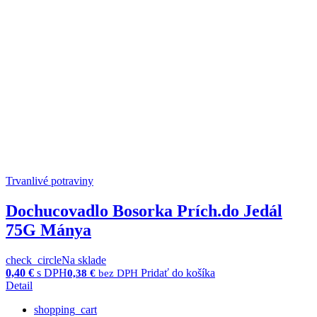
Trvanlivé potraviny
Dochucovadlo Bosorka Prích.do Jedál
75G Mánya
check_circle
Na sklade
0,40
€
s DPH
Pridať do košíka
0,38
€
bez DPH
Detail
shopping_cart