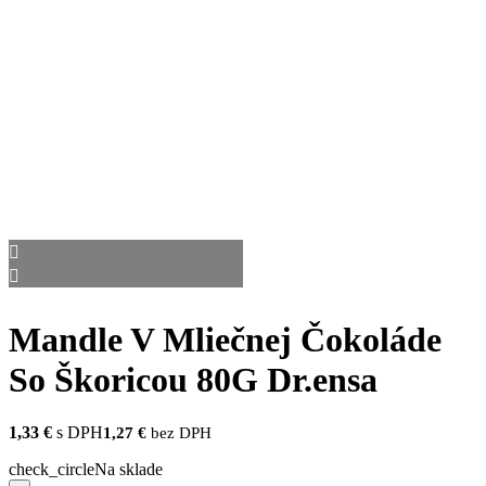
Mandle V Mliečnej Čokoláde
So Škoricou 80G Dr.ensa
1,33
€
s DPH
1,27
€
bez DPH
check_circle
Na sklade