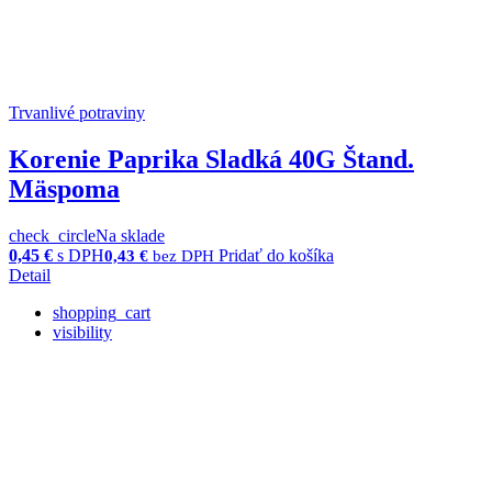
Trvanlivé potraviny
Korenie Paprika Sladká 40G Štand.
Mäspoma
check_circle
Na sklade
0,45
€
s DPH
Pridať do košíka
0,43
€
bez DPH
Detail
shopping_cart
visibility