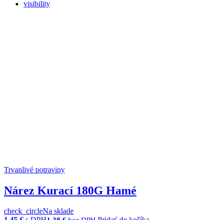
visibility
Trvanlivé potraviny
Nárez Kurací 180G Hamé
check_circle
Na sklade
1,45
€
s DPH
Pridať do košíka