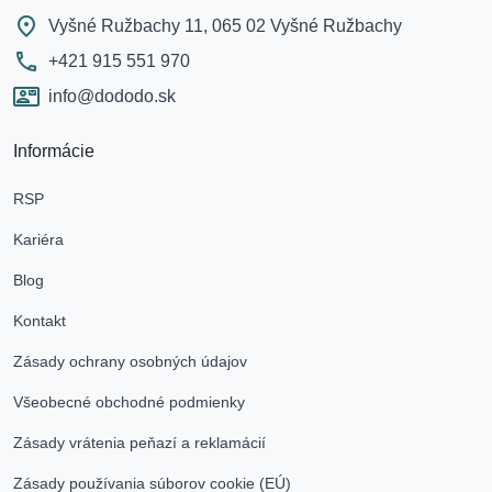
fmd_good
Vyšné Ružbachy 11, 065 02 Vyšné Ružbachy
call
+421 915 551 970
contact_mail
info@dododo.sk
Informácie
RSP
Kariéra
Blog
Kontakt
Zásady ochrany osobných údajov
Všeobecné obchodné podmienky
Zásady vrátenia peňazí a reklamácií
Zásady používania súborov cookie (EÚ)