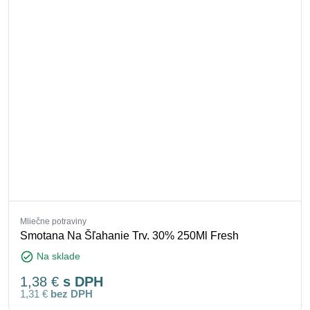
Mliečne potraviny
Smotana Na Šľahanie Trv. 30% 250Ml Fresh
check_circle
Na sklade
1,38
€
s DPH
1,31
€
bez DPH