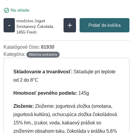
check_circle
Na sklade
množstvo Jogurt
-
+
Pridať do košíka
Smotanový Čokoláda
145G Fresh
Katalógové číslo:
81930
Kategória:
Mliečne potraviny
Skladovanie a trvanlivosť:
Skladujte pri teplote
od 2 do 8°C
Hmotnosť pevného podielu:
145g
Zloženie:
Zloženie: jogurtová zložka (smotana,
jogurtová kultúra), ochucujúca zložka čokoládová
15% hm., (cukor, voda, kakaový prášok so
zníženým obsahom tuku, čokoláda v prášku 5,6%