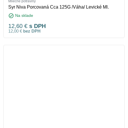
Mliečne potraviny
Syr Niva Porcovaná Cca 125G /Váha/ Levické Ml.
check_circle
Na sklade
12,60
€
s DPH
12,00
€
bez DPH