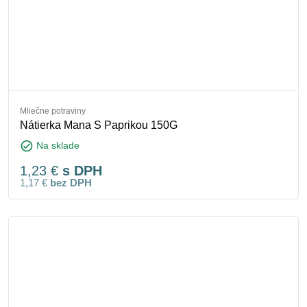
Mliečne potraviny
Nátierka Mana S Paprikou 150G
check_circle
Na sklade
1,23
€
s DPH
1,17
€
bez DPH