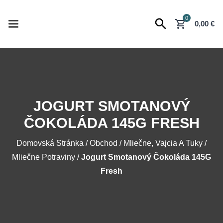
0
shopping_cart
0,00
€
JOGURT SMOTANOVÝ
ČOKOLÁDA 145G FRESH
Domovská Stránka
/
Obchod
/
Mliečne, Vajcia A Tuky
/
Mliečne Potraviny
/
Jogurt Smotanový Čokoláda 145G
Fresh