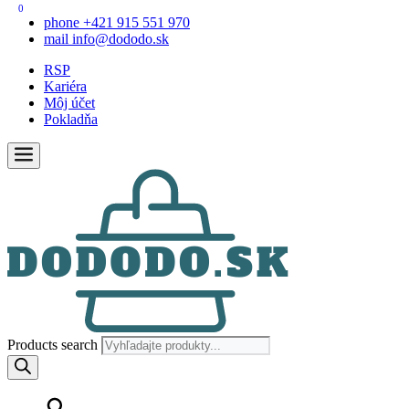
0
phone
+421 915 551 970
mail
info@dododo.sk
RSP
Kariéra
Môj účet
Pokladňa
Products search