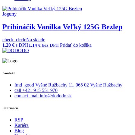
Jogurty
Pribináčik Vanilka Veľký 125G Bezlep
check_circle
Na sklade
1,20
€
s DPH
Pridať do košíka
1,14
€
bez DPH
Kontakt
fmd_good
Vyšné Ružbachy 11, 065 02 Vyšné Ružbachy
call
+421 915 551 970
contact_mail
info@dododo.sk
Informácie
RSP
Kariéra
Blog