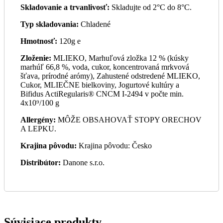
Skladovanie a trvanlivosť:
Skladujte od 2°C do 8°C.
Typ skladovania:
Chladené
Hmotnosť:
120g e
Zloženie:
MLIEKO, Marhuľová zložka 12 % (kúsky
marhúľ 66,8 %, voda, cukor, koncentrovaná mrkvová
šťava, prírodné arómy), Zahustené odstredené MLIEKO,
Cukor, MLIEČNE bielkoviny, Jogurtové kultúry a
Bifidus ActiRegularis® CNCM I-2494 v počte min.
4x10⁹/100 g
Allergény:
MÔŽE OBSAHOVAŤ STOPY ORECHOV
A LEPKU.
Krajina pôvodu:
Krajina pôvodu: Česko
Distribútor:
Danone s.r.o.
Súvisiace produkty