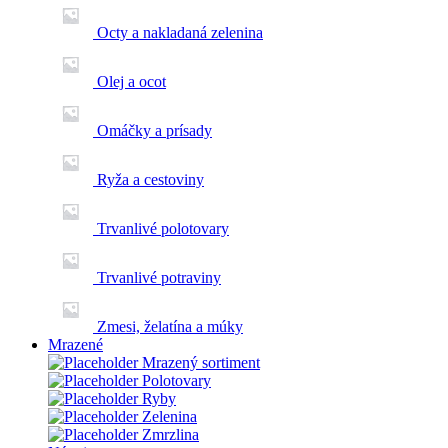
Octy a nakladaná zelenina
Olej a ocot
Omáčky a prísady
Ryža a cestoviny
Trvanlivé polotovary
Trvanlivé potraviny
Zmesi, želatína a múky
Mrazené
Mrazený sortiment
Polotovary
Ryby
Zelenina
Zmrzlina