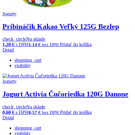
Jogurty
Pribináčik Kakao Veľký 125G Bezlep
check_circle
Na sklade
1,20
€
s DPH
Pridať do košíka
1,14
€
bez DPH
Detail
shopping_cart
visibility
Jogurty
Jogurt Activia Čučoriedka 120G Danone
check_circle
Na sklade
0,60
€
s DPH
Pridať do košíka
0,57
€
bez DPH
Detail
shopping_cart
visibility