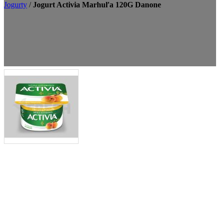
Jogurty
/
Jogurt Activia Marhuľa 120G Danone