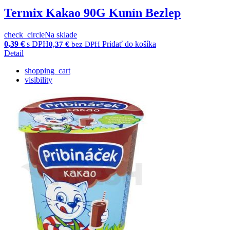
Termix Kakao 90G Kunín Bezlep
check_circle
Na sklade
0,39
€
s DPH
Pridať do košíka
0,37
€
bez DPH
Detail
shopping_cart
visibility