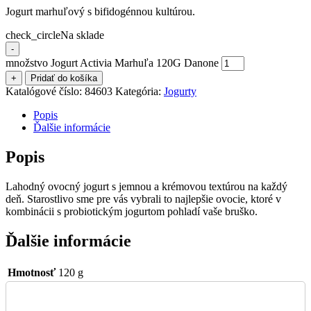
Jogurt marhuľový s bifidogénnou kultúrou.
check_circle
Na sklade
-
množstvo Jogurt Activia Marhuľa 120G Danone
+
Pridať do košíka
Katalógové číslo:
84603
Kategória:
Jogurty
Popis
Ďalšie informácie
Popis
Lahodný ovocný jogurt s jemnou a krémovou textúrou na každý
deň. Starostlivo sme pre vás vybrali to najlepšie ovocie, ktoré v
kombinácii s probiotickým jogurtom pohladí vaše bruško.
Ďalšie informácie
Hmotnosť
120 g