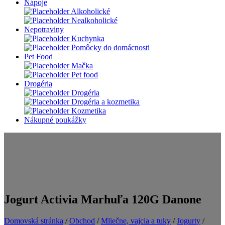
Nápoje
Alkoholické
Nealkoholické
Nepotraviny
Kuchynka
Pomôcky do domácnosti
Pet Food
Mačka
Pet food
Drogéria
Drogéria
Drogéria a kozmetika
Kozmetika
Nákupné poukážky
Jogurt Activia Marhuľa 120G Danone
Domovská stránka
/
Obchod
/
Mliečne, vajcia a tuky
/
Jogurty
/