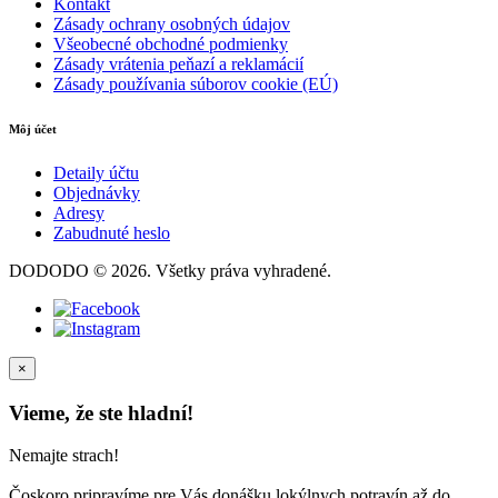
Kontakt
Zásady ochrany osobných údajov
Všeobecné obchodné podmienky
Zásady vrátenia peňazí a reklamácií
Zásady používania súborov cookie (EÚ)
Môj účet
Detaily účtu
Objednávky
Adresy
Zabudnuté heslo
DODODO © 2026. Všetky práva vyhradené.
×
Vieme, že ste hladní!
Nemajte strach!
Čoskoro pripravíme pre Vás donášku lokýlnych potravín až do