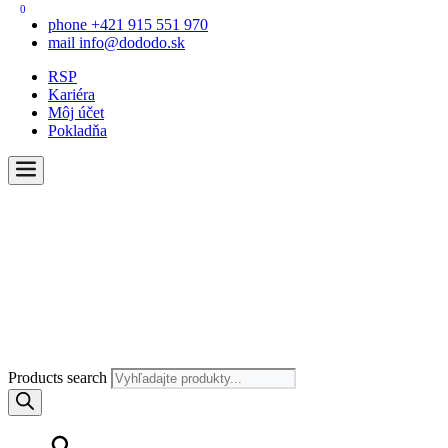
0
phone
+421 915 551 970
mail
info@dododo.sk
RSP
Kariéra
Môj účet
Pokladňa
Products search