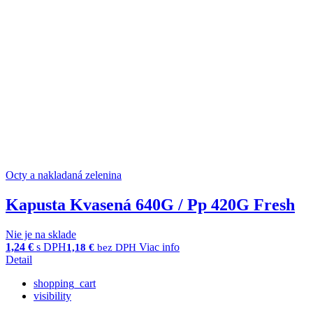
Octy a nakladaná zelenina
Kapusta Kvasená 640G / Pp 420G Fresh
Nie je na sklade
1,24
€
s DPH
Viac info
1,18
€
bez DPH
Detail
shopping_cart
visibility