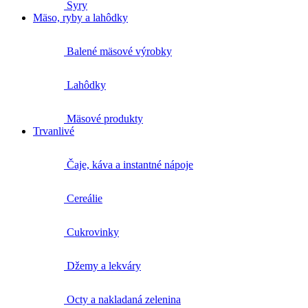
Syry
Mäso, ryby a lahôdky
Balené mäsové výrobky
Lahôdky
Mäsové produkty
Trvanlivé
Čaje, káva a instantné nápoje
Cereálie
Cukrovinky
Džemy a lekváry
Octy a nakladaná zelenina