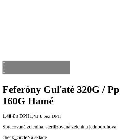
Feferóny Guľaté 320G / Pp
160G Hamé
1,48
€
s DPH
1,41
€
bez DPH
Spracovaná zelenina, sterilizovaná zelenina jednodruhová
check_circle
Na sklade