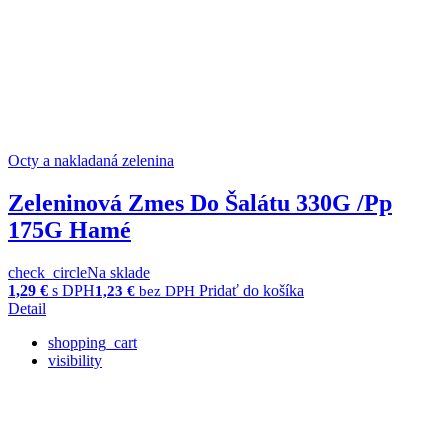
Octy a nakladaná zelenina
Zeleninová Zmes Do Šalátu 330G /Pp
175G Hamé
check_circle
Na sklade
1,29
€
s DPH
Pridať do košíka
1,23
€
bez DPH
Detail
shopping_cart
visibility