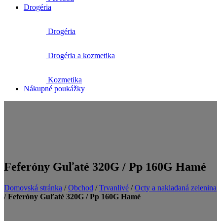
Drogéria
Drogéria
Drogéria a kozmetika
Kozmetika
Nákupné poukážky
Feferóny Guľaté 320G / Pp 160G Hamé
Domovská stránka
/
Obchod
/
Trvanlivé
/
Octy a nakladaná zelenina
/
Feferóny Guľaté 320G / Pp 160G Hamé