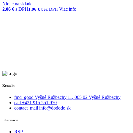
Nie je na sklade
2,06
€
s DPH
Viac info
1,96
€
bez DPH
Kontakt
fmd_good
Vyšné Ružbachy 11, 065 02 Vyšné Ružbachy
call
+421 915 551 970
contact_mail
info@dododo.sk
Informácie
RSP