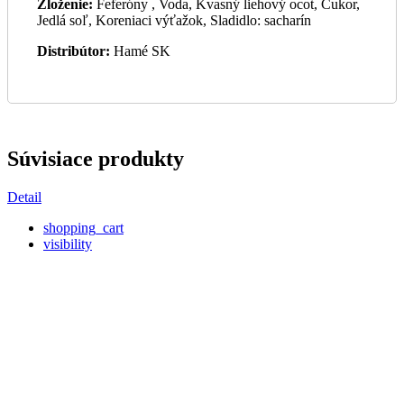
Zloženie:
Feferóny , Voda, Kvasný liehový ocot, Cukor,
Jedlá soľ, Koreniaci výťažok, Sladidlo: sacharín
Distribútor:
Hamé SK
Súvisiace produkty
Detail
shopping_cart
visibility