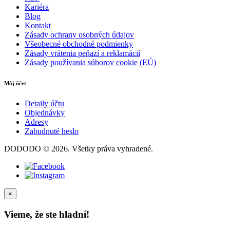
Kariéra
Blog
Kontakt
Zásady ochrany osobných údajov
Všeobecné obchodné podmienky
Zásady vrátenia peňazí a reklamácií
Zásady používania súborov cookie (EÚ)
Môj účet
Detaily účtu
Objednávky
Adresy
Zabudnuté heslo
DODODO © 2026. Všetky práva vyhradené.
×
Vieme, že ste hladní!