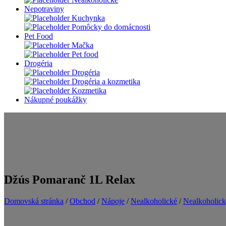
Nepotraviny
Kuchynka
Pomôcky do domácnosti
Pet Food
Mačka
Pet food
Drogéria
Drogéria
Drogéria a kozmetika
Kozmetika
Nákupné poukážky
Džús Pomaranč 1L Relax
Domovská stránka
/
Obchod
/
Nápoje
/
Nealkoholické
/
Nealkoholick