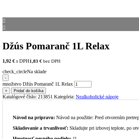
Džús Pomaranč 1L Relax
1,92
€
s DPH
1,83
€
bez DPH
check_circle
Na sklade
-
množstvo Džús Pomaranč 1L Relax
+
Pridať do košíka
Katalógové číslo:
213851
Kategória:
Nealkoholické nápoje
Návod na prípravu:
Návod na použitie: Pred otvorením pretre
Skladovanie a trvanlivosť:
Skladujte pri izbovej teplote, po o
Hmotnosť pevného podielu:
1l