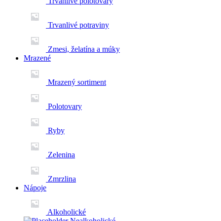
Trvanlivé polotovary
Trvanlivé potraviny
Zmesi, želatína a múky
Mrazené
Mrazený sortiment
Polotovary
Ryby
Zelenina
Zmrzlina
Nápoje
Alkoholické
Nealkoholické