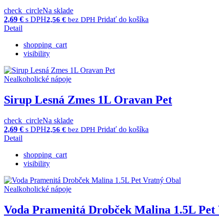
check_circle
Na sklade
2,69
€
s DPH
Pridať do košíka
2,56
€
bez DPH
Detail
shopping_cart
visibility
Nealkoholické nápoje
Sirup Lesná Zmes 1L Oravan Pet
check_circle
Na sklade
2,69
€
s DPH
Pridať do košíka
2,56
€
bez DPH
Detail
shopping_cart
visibility
Nealkoholické nápoje
Voda Pramenitá Drobček Malina 1.5L Pet