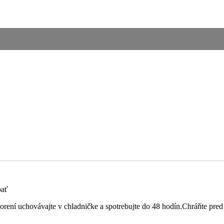
pať
tvorení uchovávajte v chladničke a spotrebujte do 48 hodín.Chráňte pr