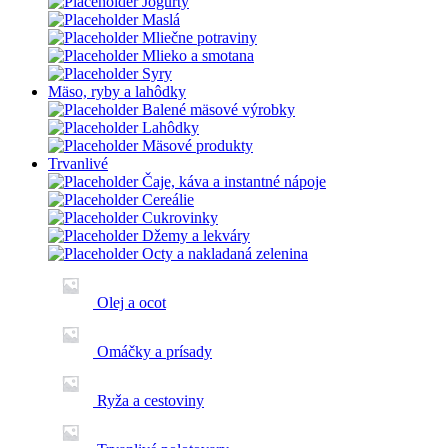
Jogurty
Maslá
Mliečne potraviny
Mlieko a smotana
Syry
Mäso, ryby a lahôdky
Balené mäsové výrobky
Lahôdky
Mäsové produkty
Trvanlivé
Čaje, káva a instantné nápoje
Cereálie
Cukrovinky
Džemy a lekváry
Octy a nakladaná zelenina
Olej a ocot
Omáčky a prísady
Ryža a cestoviny