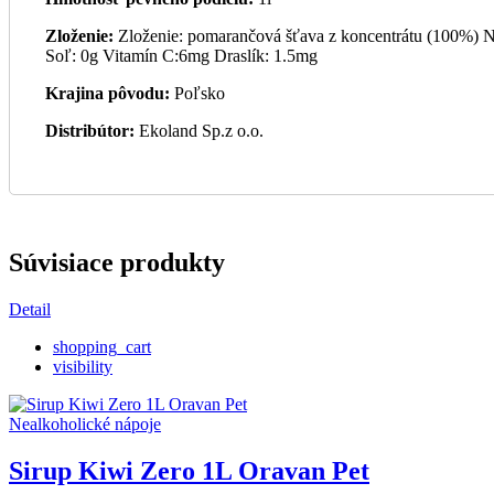
Zloženie:
Zloženie: pomarančová šťava z koncentrátu (100%) Nut
Soľ: 0g Vitamín C:6mg Draslík: 1.5mg
Krajina pôvodu:
Poľsko
Distribútor:
Ekoland Sp.z o.o.
Súvisiace produkty
Detail
shopping_cart
visibility
Nealkoholické nápoje
Sirup Kiwi Zero 1L Oravan Pet