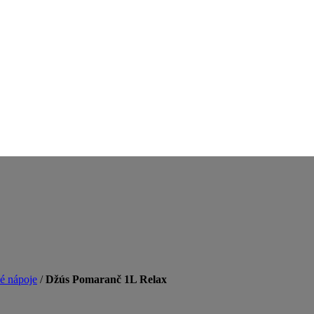
é nápoje
/
Džús Pomaranč 1L Relax