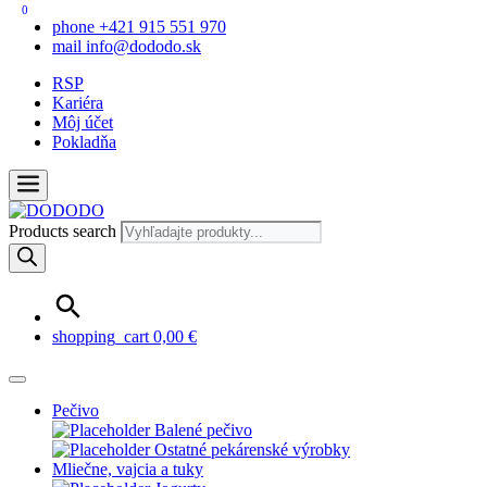
0
phone
+421 915 551 970
mail
info@dododo.sk
RSP
Kariéra
Môj účet
Pokladňa
Products search
shopping_cart
0,00
€
Pečivo
Balené pečivo
Ostatné pekárenské výrobky
Mliečne, vajcia a tuky