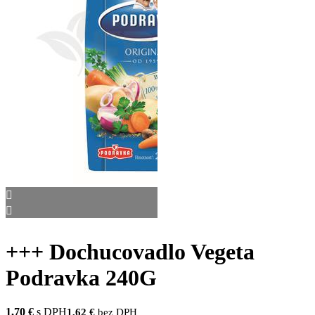
+++ Dochucovadlo Vegeta
Podravka 240G
1,70
€
s DPH
1,62
€
bez DPH