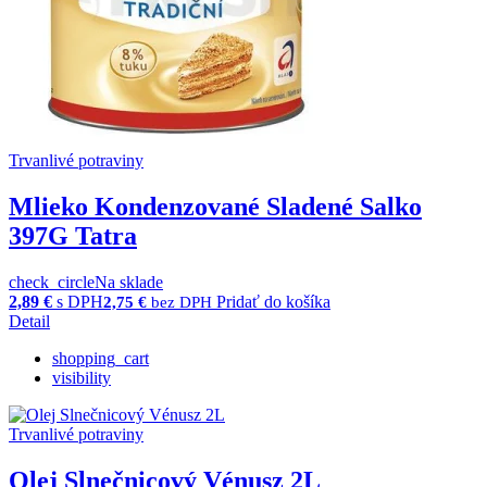
Trvanlivé potraviny
Mlieko Kondenzované Sladené Salko
397G Tatra
check_circle
Na sklade
2,89
€
s DPH
Pridať do košíka
2,75
€
bez DPH
Detail
shopping_cart
visibility
Trvanlivé potraviny
Olej Slnečnicový Vénusz 2L