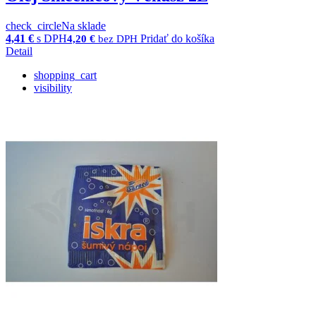
check_circle
Na sklade
4,41
€
s DPH
Pridať do košíka
4,20
€
bez DPH
Detail
shopping_cart
visibility