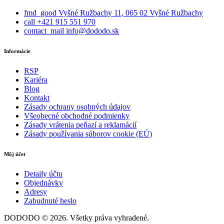
fmd_good
Vyšné Ružbachy 11, 065 02 Vyšné Ružbachy
call
+421 915 551 970
contact_mail
info@dododo.sk
Informácie
RSP
Kariéra
Blog
Kontakt
Zásady ochrany osobných údajov
Všeobecné obchodné podmienky
Zásady vrátenia peňazí a reklamácií
Zásady používania súborov cookie (EÚ)
Môj účet
Detaily účtu
Objednávky
Adresy
Zabudnuté heslo
DODODO © 2026. Všetky práva vyhradené.