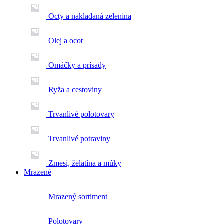
Octy a nakladaná zelenina
Olej a ocot
Omáčky a prísady
Ryža a cestoviny
Trvanlivé polotovary
Trvanlivé potraviny
Zmesi, želatína a múky
Mrazené
Mrazený sortiment
Polotovary