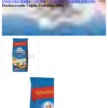
Domovská stránka
/
Obchod
/
Trvanlivé
/
Trvanlivé potraviny
/
+++
Dochucovadlo Vegeta Podravka 240G