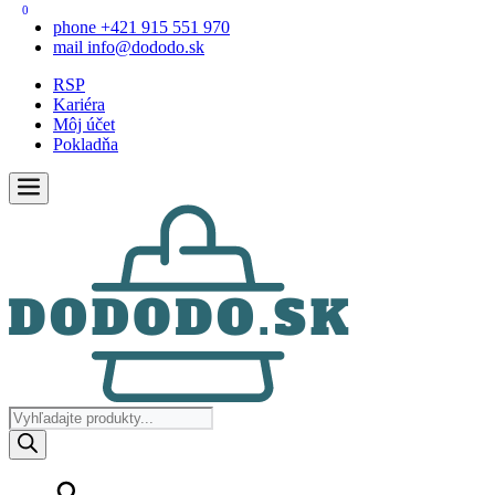
0
phone
+421 915 551 970
mail
info@dododo.sk
RSP
Kariéra
Môj účet
Pokladňa
Products
search