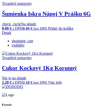
Trvanlivé potraviny
Šumienka Iskra Nápoj V Prášku 6G
check_circle
Na sklade
0,09
€
s DPH
Pridať do košíka
0,09
€
bez DPH
Detail
shopping_cart
visibility
Trvanlivé potraviny
Cukor Kockový 1Kg Korunný
Nie je na sklade
2,20
€
s DPH
Viac info
2,10
€
bez DPH
Kontakt