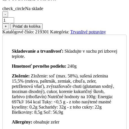
check_circle
Na sklade
-
množstvo
+++
+
Pridať do košíka
Dochucovadlo
Katalógové číslo:
219301
Kategória:
Trvanlivé potraviny
Vegeta
Podravka
240G
Skladovanie a trvanlivosť:
Skladujte v suchu pri izbovej
teplote.
Hmotnosť pevného podielu:
240g
Zloženie:
Zloženie: soľ (max. 58%), sušená zelenina
15,5% (mrkva, paštrnák, zemiak, cibuľa, zeler,
petržlenová vňať), zvýrazňovače chuti (glutaman sodný,
inozinan disodný), cukor, korenie kukuričný škrob,
farbivo (riboflavín) Nutričné hodnoty na 100g: Energia:
697kJ/ 164 kcal Tuky: <0,5 g - z toho nasýtené mastné
kyseliny: 0,2g Sacharidy: 32g - z toho cukry: 22g
Bielkoviny: 8,5g Soľ: 56,9g
Allergény:
obsahuje zeler