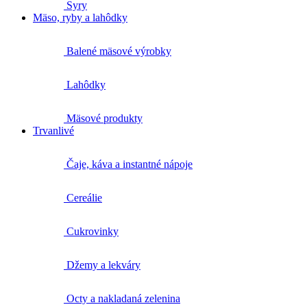
Syry
Mäso, ryby a lahôdky
Balené mäsové výrobky
Lahôdky
Mäsové produkty
Trvanlivé
Čaje, káva a instantné nápoje
Cereálie
Cukrovinky
Džemy a lekváry
Octy a nakladaná zelenina