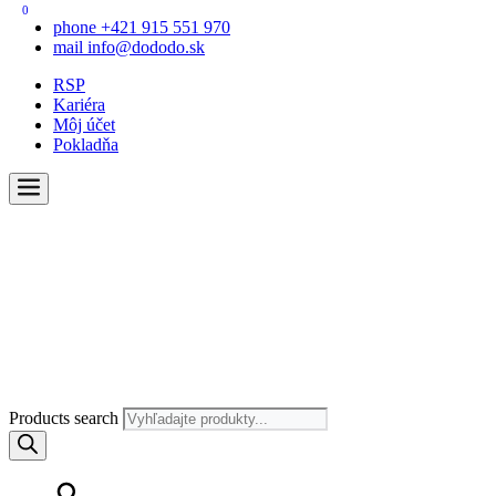
0
phone
+421 915 551 970
mail
info@dododo.sk
RSP
Kariéra
Môj účet
Pokladňa
Products search