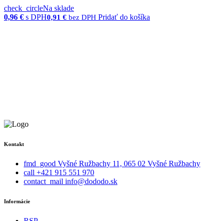
check_circle
Na sklade
0,96
€
s DPH
Pridať do košíka
0,91
€
bez DPH
Kontakt
fmd_good
Vyšné Ružbachy 11, 065 02 Vyšné Ružbachy
call
+421 915 551 970
contact_mail
info@dododo.sk
Informácie
RSP