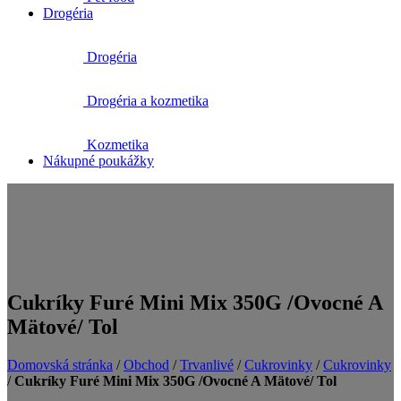
Drogéria
Drogéria
Drogéria a kozmetika
Kozmetika
Nákupné poukážky
Cukríky Furé Mini Mix 350G /Ovocné A
Mätové/ Tol
Domovská stránka
/
Obchod
/
Trvanlivé
/
Cukrovinky
/
Cukrovinky
/
Cukríky Furé Mini Mix 350G /Ovocné A Mätové/ Tol