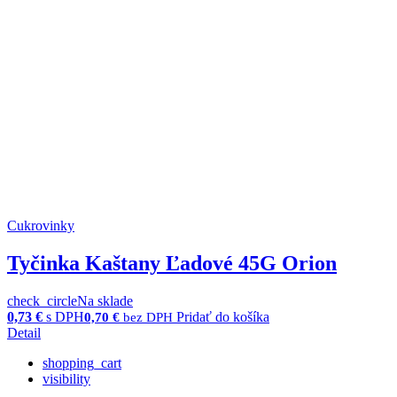
Cukrovinky
Tyčinka Kaštany Ľadové 45G Orion
check_circle
Na sklade
0,73
€
s DPH
Pridať do košíka
0,70
€
bez DPH
Detail
shopping_cart
visibility