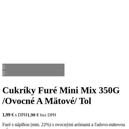
Cukríky Furé Mini Mix 350G
/Ovocné A Mätové/ Tol
1,99
€
s DPH
1,90
€
bez DPH
Furé s náplňou (min. 22%) s ovocnými arómami a ľadovo-mätovou