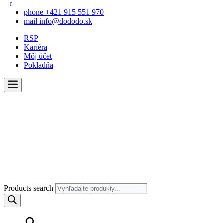
0
phone
+421 915 551 970
mail
info@dododo.sk
RSP
Kariéra
Môj účet
Pokladňa
Products search