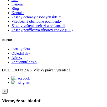
Kariéra
Blog
Kontakt
Zásady ochrany osobných údajov
Všeobecné obchodné podmienky
Zásady vrátenia peňazí a reklamácií
Zásady používania súborov cookie (EÚ)
Môj účet
Detaily účtu
Objednávky
Adresy
Zabudnuté heslo
DODODO © 2026. Všetky práva vyhradené.
×
Vieme, že ste hladní!