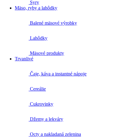
Syry
Mäso, ryby a lahôdky
Balené mäsové výrobky
Lahôdky
Mäsové produkty
Trvanlivé
Čaje, káva a instantné nápoje
Cereálie
Cukrovinky
Džemy a lekváry
Octy a nakladaná zelenina