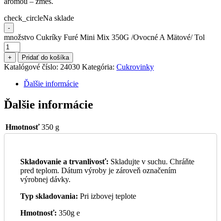
arómou – zmes.
check_circle
Na sklade
-
množstvo Cukríky Furé Mini Mix 350G /Ovocné A Mätové/ Tol
+
Pridať do košíka
Katalógové číslo:
24030
Kategória:
Cukrovinky
Ďalšie informácie
Ďalšie informácie
Hmotnosť
350 g
Skladovanie a trvanlivosť:
Skladujte v suchu. Chráňte
pred teplom. Dátum výroby je zároveň označením
výrobnej dávky.
Typ skladovania:
Pri izbovej teplote
Hmotnosť:
350g e