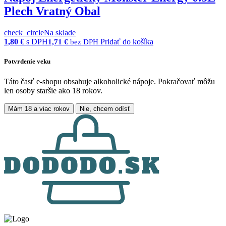
Plech Vratný Obal
check_circle
Na sklade
1,80
€
s DPH
Pridať do košíka
1,71
€
bez DPH
Potvrdenie veku
Táto časť e-shopu obsahuje alkoholické nápoje. Pokračovať môžu
len osoby staršie ako 18 rokov.
Mám 18 a viac rokov
Nie, chcem odísť