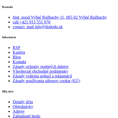
Kontakt
fmd_good
Vyšné Ružbachy 11, 065 02 Vyšné Ružbachy
call
+421 915 551 970
contact_mail
info@dododo.sk
Informácie
RSP
Kariéra
Blog
Kontakt
Zásady ochrany osobných údajov
Všeobecné obchodné podmienky
Zásady vrátenia peňazí a reklamácií
Zásady používania súborov cookie (EÚ)
Môj účet
Detaily účtu
Objednávky
Adresy
Zabudnuté heslo