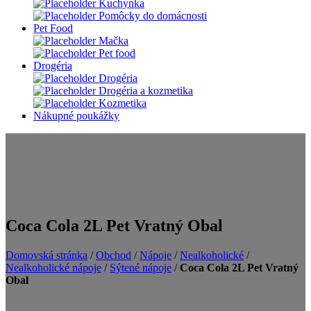
Kuchynka
Pomôcky do domácnosti
Pet Food
Mačka
Pet food
Drogéria
Drogéria
Drogéria a kozmetika
Kozmetika
Nákupné poukážky
Coca Cola 2L Pet Vratný Obal
Domovská stránka
/
Obchod
/
Nápoje
/
Nealkoholické
/
Nealkoholické nápoje
/
Sýtené nápoje
/
Coca Cola 2L Pet Vratný
Obal