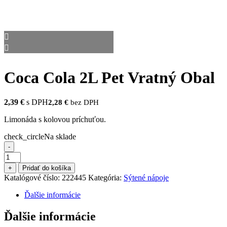
Coca Cola 2L Pet Vratný Obal
2,39
€
s DPH
2,28
€
bez DPH
Limonáda s kolovou príchuťou.
check_circle
Na sklade
-
množstvo
Coca
+
Pridať do košíka
Cola
Katalógové číslo:
222445
Kategória:
Sýtené nápoje
2L
Pet
Ďalšie informácie
Vratný
Obal
Ďalšie informácie