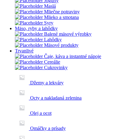
Jogurty
Maslá
Mliečne potraviny
Mlieko a smotana
Syry
Mäso, ryby a lahôdky
Balené mäsové výrobky
Lahôdky
Mäsové produkty
Trvanlivé
Čaje, káva a instantné nápoje
Cereálie
Cukrovinky
Džemy a lekváry
Octy a nakladaná zelenina
Olej a ocot
Omáčky a prísady