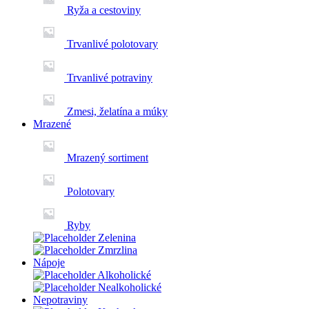
Ryža a cestoviny
Trvanlivé polotovary
Trvanlivé potraviny
Zmesi, želatína a múky
Mrazené
Mrazený sortiment
Polotovary
Ryby
Zelenina
Zmrzlina
Nápoje
Alkoholické
Nealkoholické
Nepotraviny