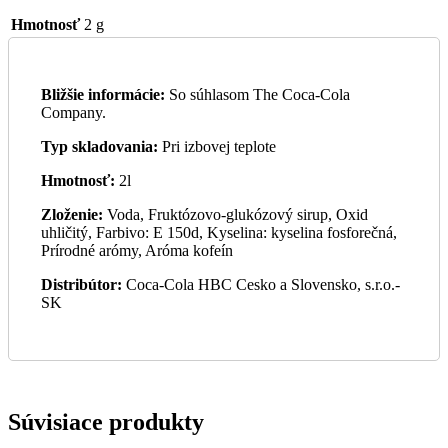
Hmotnosť
2 g
Bližšie informácie:
So súhlasom The Coca-Cola
Company.
Typ skladovania:
Pri izbovej teplote
Hmotnosť:
2l
Zloženie:
Voda, Fruktózovo-glukózový sirup, Oxid
uhličitý, Farbivo: E 150d, Kyselina: kyselina fosforečná,
Prírodné arómy, Aróma kofeín
Distribútor:
Coca-Cola HBC Cesko a Slovensko, s.r.o.-
SK
Súvisiace produkty