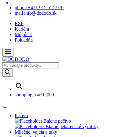
0
phone
+421 915 551 970
mail
info@dododo.sk
RSP
Kariéra
Môj účet
Pokladňa
Products
search
shopping_cart
0,00
€
Pečivo
Balené pečivo
Ostatné pekárenské výrobky
Mliečne, vajcia a tuky