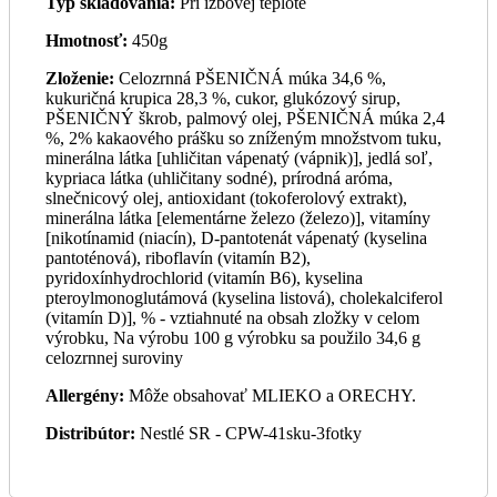
Typ skladovania:
Pri izbovej teplote
Hmotnosť:
450g
Zloženie:
Celozrnná PŠENIČNÁ múka 34,6 %,
kukuričná krupica 28,3 %, cukor, glukózový sirup,
PŠENIČNÝ škrob, palmový olej, PŠENIČNÁ múka 2,4
%, 2% kakaového prášku so zníženým množstvom tuku,
minerálna látka [uhličitan vápenatý (vápnik)], jedlá soľ,
kypriaca látka (uhličitany sodné), prírodná aróma,
slnečnicový olej, antioxidant (tokoferolový extrakt),
minerálna látka [elementárne železo (železo)], vitamíny
[nikotínamid (niacín), D-pantotenát vápenatý (kyselina
pantoténová), riboflavín (vitamín B2),
pyridoxínhydrochlorid (vitamín B6), kyselina
pteroylmonoglutámová (kyselina listová), cholekalciferol
(vitamín D)], % - vztiahnuté na obsah zložky v celom
výrobku, Na výrobu 100 g výrobku sa použilo 34,6 g
celozrnnej suroviny
Allergény:
Môže obsahovať MLIEKO a ORECHY.
Distribútor:
Nestlé SR - CPW-41sku-3fotky