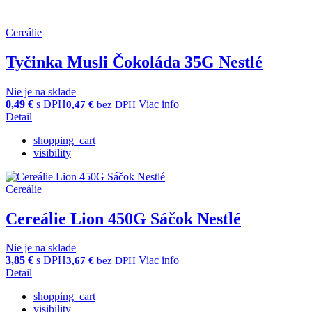
Cereálie
Tyčinka Musli Čokoláda 35G Nestlé
Nie je na sklade
0,49
€
s DPH
Viac info
0,47
€
bez DPH
Detail
shopping_cart
visibility
Cereálie
Cereálie Lion 450G Sáčok Nestlé
Nie je na sklade
3,85
€
s DPH
Viac info
3,67
€
bez DPH
Detail
shopping_cart
visibility