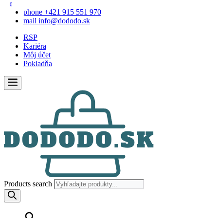
0
phone
+421 915 551 970
mail
info@dododo.sk
RSP
Kariéra
Môj účet
Pokladňa
Products search