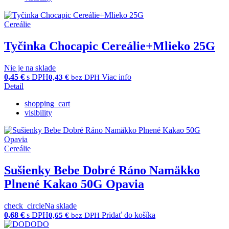
Cereálie
Tyčinka Chocapic Cereálie+Mlieko 25G
Nie je na sklade
0,45
€
s DPH
Viac info
0,43
€
bez DPH
Detail
shopping_cart
visibility
Cereálie
Sušienky Bebe Dobré Ráno Namäkko
Plnené Kakao 50G Opavia
check_circle
Na sklade
0,68
€
s DPH
Pridať do košíka
0,65
€
bez DPH