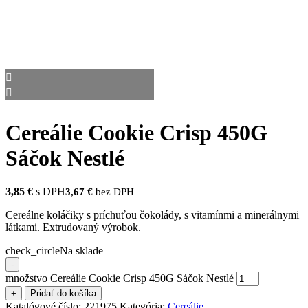
Cereálie Cookie Crisp 450G
Sáčok Nestlé
3,85
€
s DPH
3,67
€
bez DPH
Cereálne koláčiky s príchuťou čokolády, s vitamínmi a minerálnymi
látkami. Extrudovaný výrobok.
check_circle
Na sklade
-
množstvo Cereálie Cookie Crisp 450G Sáčok Nestlé
+
Pridať do košíka
Katalógové číslo:
221975
Kategória:
Cereálie