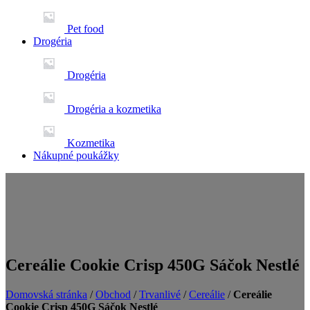
Pet food
Drogéria
Drogéria
Drogéria a kozmetika
Kozmetika
Nákupné poukážky
Cereálie Cookie Crisp 450G Sáčok Nestlé
Domovská stránka
/
Obchod
/
Trvanlivé
/
Cereálie
/
Cereálie
Cookie Crisp 450G Sáčok Nestlé