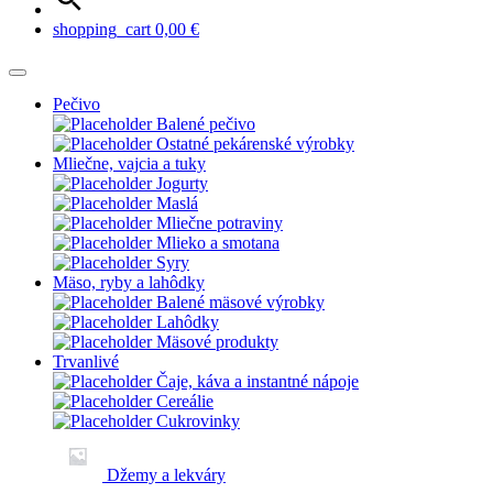
shopping_cart
0,00
€
Pečivo
Balené pečivo
Ostatné pekárenské výrobky
Mliečne, vajcia a tuky
Jogurty
Maslá
Mliečne potraviny
Mlieko a smotana
Syry
Mäso, ryby a lahôdky
Balené mäsové výrobky
Lahôdky
Mäsové produkty
Trvanlivé
Čaje, káva a instantné nápoje
Cereálie
Cukrovinky
Džemy a lekváry