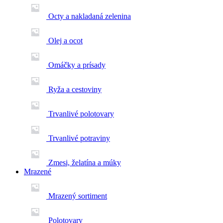
Octy a nakladaná zelenina
Olej a ocot
Omáčky a prísady
Ryža a cestoviny
Trvanlivé polotovary
Trvanlivé potraviny
Zmesi, želatína a múky
Mrazené
Mrazený sortiment
Polotovary