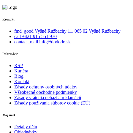
Kontakt
fmd_good
Vyšné Ružbachy 11, 065 02 Vyšné Ružbachy
call
+421 915 551 970
contact_mail
info@dododo.sk
Informácie
RSP
Kariéra
Blog
Kontakt
Zásady ochrany osobných údajov
Všeobecné obchodné podmienky
Zásady vrátenia peňazí a reklamácií
Zásady používania súborov cookie (EÚ)
Môj účet
Detaily účtu
Objednávky