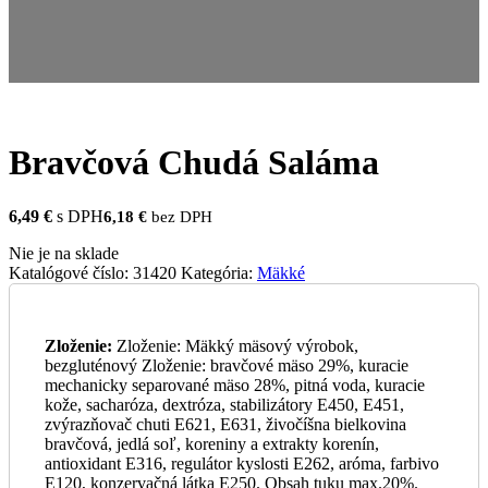
Bravčová Chudá Saláma
6,49
€
s DPH
6,18
€
bez DPH
Nie je na sklade
Katalógové číslo:
31420
Kategória:
Mäkké
Zloženie:
Zloženie: Mäkký mäsový výrobok,
bezgluténový Zloženie: bravčové mäso 29%, kuracie
mechanicky separované mäso 28%, pitná voda, kuracie
kože, sacharóza, dextróza, stabilizátory E450, E451,
zvýrazňovač chuti E621, E631, živočíšna bielkovina
bravčová, jedlá soľ, koreniny a extrakty korenín,
antioxidant E316, regulátor kyslosti E262, aróma, farbivo
E120, konzervačná látka E250. Obsah tuku max.20%.