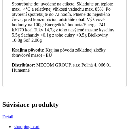
Spotrebujte do: uvedené na etikete. Skladujte pri teplote
max.+4°C a relatívnej vlhkosti vzduchu max. 85%. Po
otvorení spotrebujte do 72 hodín. Plnené do nejedlého
čreva, pred konzumáciou odstráňte obal! Výživové
hodnoty na 100g: Energetická hodnota/Energia 741
kJ/179 kcal Tuky 14,7g z toho nasýtené mastné kyseliny
5,5g Sacharidy <0,1g z toho cukry <0,5g Bielkoviny
10,8g Soľ 2,06g
Krajina pôvodu:
Krajina pôvodu základnej zložky
(bravčové mäso) - EÚ
Distribútor:
MECOM GROUP, s.r.o.Poľná 4, 066 01
Humenné
Súvisiace produkty
Detail
shopping_cart