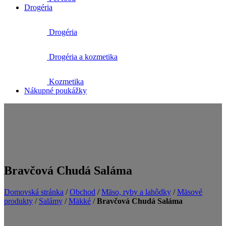
Drogéria
Drogéria
Drogéria a kozmetika
Kozmetika
Nákupné poukážky
Bravčová Chudá Saláma
Domovská stránka
/
Obchod
/
Mäso, ryby a lahôdky
/
Mäsové
produkty
/
Salámy
/
Mäkké
/
Bravčová Chudá Saláma