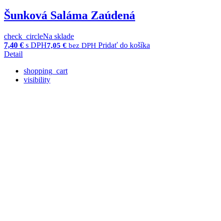
Šunková Saláma Zaúdená
check_circle
Na sklade
7,40
€
s DPH
Pridať do košíka
7,05
€
bez DPH
Detail
shopping_cart
visibility