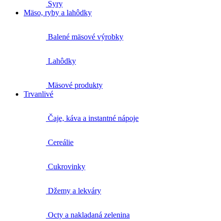
Syry
Mäso, ryby a lahôdky
Balené mäsové výrobky
Lahôdky
Mäsové produkty
Trvanlivé
Čaje, káva a instantné nápoje
Cereálie
Cukrovinky
Džemy a lekváry
Octy a nakladaná zelenina