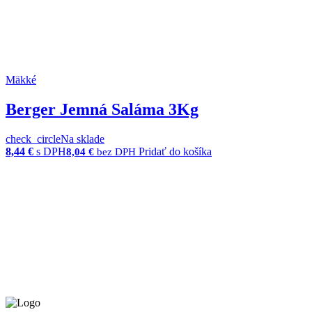
Mäkké
Berger Jemná Saláma 3Kg
check_circle
Na sklade
8,44
€
s DPH
Pridať do košíka
8,04
€
bez DPH