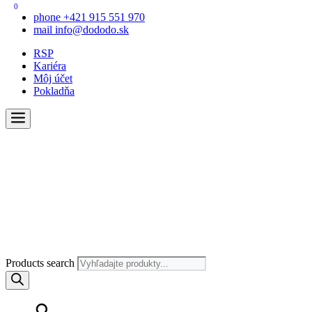
0
phone
+421 915 551 970
mail
info@dododo.sk
RSP
Kariéra
Môj účet
Pokladňa
Products search