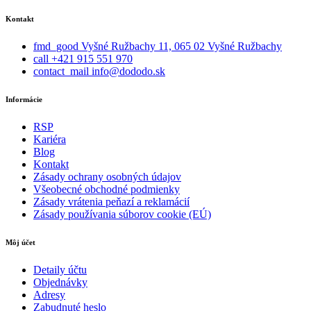
Kontakt
fmd_good
Vyšné Ružbachy 11, 065 02 Vyšné Ružbachy
call
+421 915 551 970
contact_mail
info@dododo.sk
Informácie
RSP
Kariéra
Blog
Kontakt
Zásady ochrany osobných údajov
Všeobecné obchodné podmienky
Zásady vrátenia peňazí a reklamácií
Zásady používania súborov cookie (EÚ)
Môj účet
Detaily účtu
Objednávky
Adresy
Zabudnuté heslo