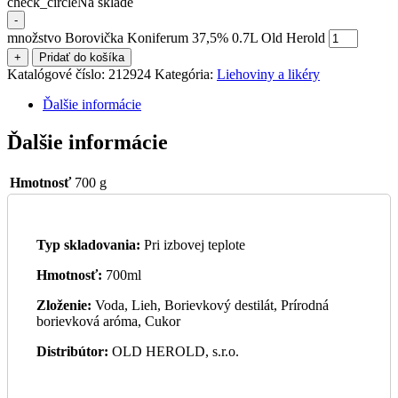
check_circle
Na sklade
-
množstvo Borovička Koniferum 37,5% 0.7L Old Herold
+
Pridať do košíka
Katalógové číslo:
212924
Kategória:
Liehoviny a likéry
Ďalšie informácie
Ďalšie informácie
Hmotnosť
700 g
Typ skladovania:
Pri izbovej teplote
Hmotnosť:
700ml
Zloženie:
Voda, Lieh, Borievkový destilát, Prírodná
borievková aróma, Cukor
Distribútor:
OLD HEROLD, s.r.o.