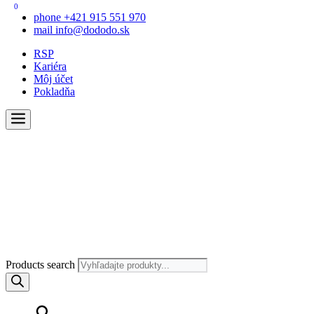
0
phone
+421 915 551 970
mail
info@dododo.sk
RSP
Kariéra
Môj účet
Pokladňa
Products search