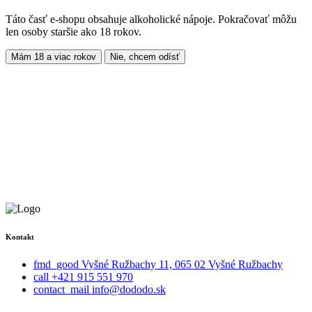
Táto časť e-shopu obsahuje alkoholické nápoje. Pokračovať môžu
len osoby staršie ako 18 rokov.
Mám 18 a viac rokov
Nie, chcem odísť
Kontakt
fmd_good
Vyšné Ružbachy 11, 065 02 Vyšné Ružbachy
call
+421 915 551 970
contact_mail
info@dododo.sk