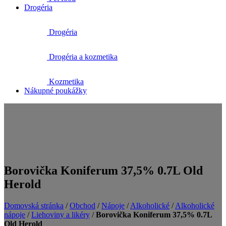
Drogéria
Drogéria
Drogéria a kozmetika
Kozmetika
Nákupné poukážky
Borovička Koniferum 37,5% 0.7L Old
Herold
Domovská stránka
/
Obchod
/
Nápoje
/
Alkoholické
/
Alkoholické
nápoje
/
Liehoviny a likéry
/
Borovička Koniferum 37,5% 0.7L
Old Herold