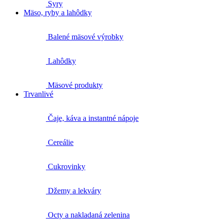
Syry
Mäso, ryby a lahôdky
Balené mäsové výrobky
Lahôdky
Mäsové produkty
Trvanlivé
Čaje, káva a instantné nápoje
Cereálie
Cukrovinky
Džemy a lekváry
Octy a nakladaná zelenina