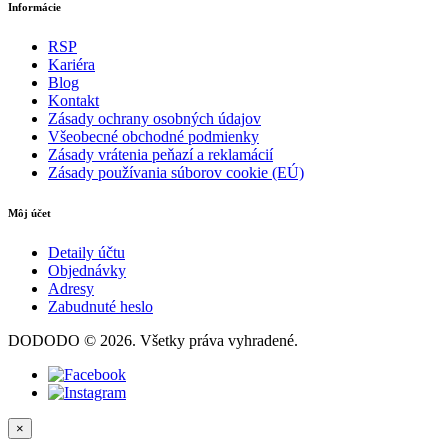
Informácie
RSP
Kariéra
Blog
Kontakt
Zásady ochrany osobných údajov
Všeobecné obchodné podmienky
Zásady vrátenia peňazí a reklamácií
Zásady používania súborov cookie (EÚ)
Môj účet
Detaily účtu
Objednávky
Adresy
Zabudnuté heslo
DODODO © 2026. Všetky práva vyhradené.
×