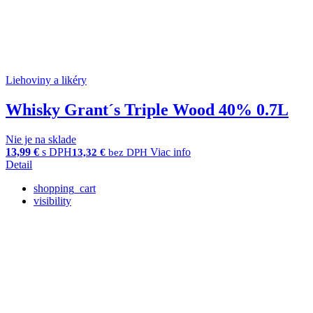
Liehoviny a likéry
Whisky Grant´s Triple Wood 40% 0.7L
Nie je na sklade
13,99
€
s DPH
Viac info
13,32
€
bez DPH
Detail
shopping_cart
visibility