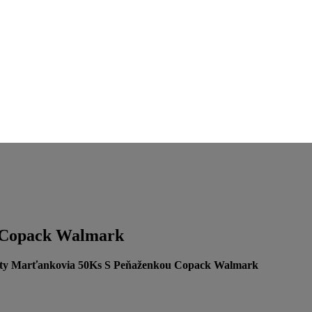
 Copack Walmark
ety Marťankovia 50Ks S Peňaženkou Copack Walmark