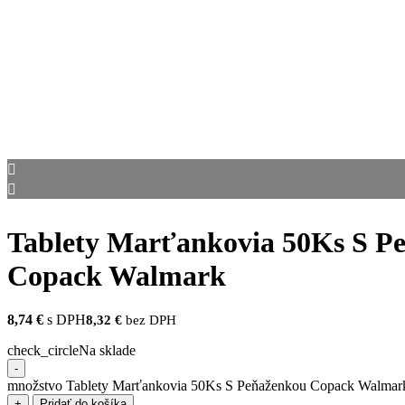
Tablety Marťankovia 50Ks S P
Copack Walmark
8,74
€
s DPH
8,32
€
bez DPH
check_circle
Na sklade
-
množstvo Tablety Marťankovia 50Ks S Peňaženkou Copack Walmar
+
Pridať do košíka