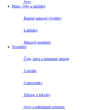
Syry
Mäso, ryby a lahôdky
Balené mäsové výrobky
Lahôdky
Mäsové produkty
Trvanlivé
Čaje, káva a instantné nápoje
Cereálie
Cukrovinky
Džemy a lekváry
Octy a nakladaná zelenina