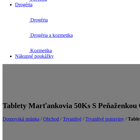
Drogéria
Drogéria
Drogéria a kozmetika
Kozmetika
Nákupné poukážky
Tablety Marťankovia 50Ks S Peňaženkou
Domovská stránka
/
Obchod
/
Trvanlivé
/
Trvanlivé potraviny
/
Tabl