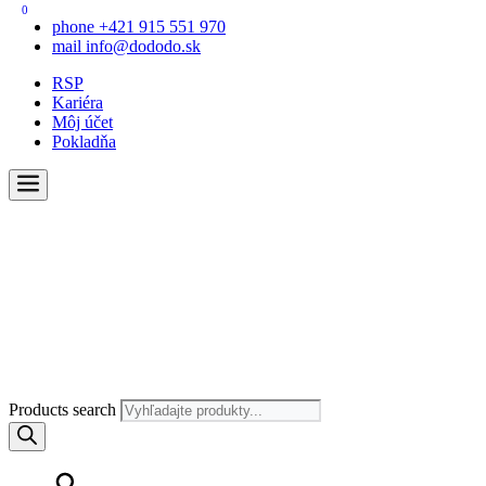
0
phone
+421 915 551 970
mail
info@dododo.sk
RSP
Kariéra
Môj účet
Pokladňa
Products search